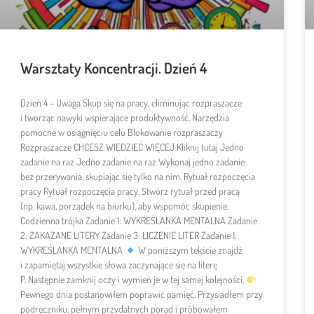
Warsztaty Koncentracji. Dzień 4
Dzień 4 – Uwaga Skup się na pracy, eliminując rozpraszacze
i tworząc nawyki wspierające produktywność. Narzędzia
pomocne w osiągnięciu celu Blokowanie rozpraszaczy
Rozpraszacze CHCESZ WIEDZIEĆ WIĘCEJ Kliknij tutaj Jedno
zadanie na raz Jedno zadanie na raz Wykonaj jedno zadanie
bez przerywania, skupiając się tylko na nim. Rytuał rozpoczęcia
pracy Rytuał rozpoczęcia pracy. Stwórz rytuał przed pracą
(np. kawa, porządek na biurku), aby wspomóc skupienie.
Codzienna trójka Zadanie 1: WYKREŚLANKA MENTALNA Zadanie
2: ZAKAZANE LITERY Zadanie 3: LICZENIE LITER Zadanie 1:
WYKREŚLANKA MENTALNA
W poniższym tekście znajdź
i zapamiętaj wszystkie słowa zaczynające się na literę
P. Następnie zamknij oczy i wymień je w tej samej kolejności.
Pewnego dnia postanowiłem poprawić pamięć. Przysiadłem przy
podręczniku, pełnym przydatnych porad i próbowałem