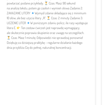
powtarzać podane przykłady.
Czas: Masz 90 sekund
na analizę tekstu, potem go zasłoń i wymień słowa Zadanie 2:
ZAKAZANE LITERY
Wymyśl zdanie składające się z minimum
10 słów, ale bez użycia litery „R”.
Czas: 2 minuty Zadanie 3:
LICZENIE LITER
W poniższym zdaniu policz, ile razy występuje
litera E.
Ten zestaw ćwiczeń jest naprawdę wymagający,
ale skutecznie poprawia skupienie oraz uwagę na szczegółach.
Czas: Masz 1 minutę. Odpowiedzi nie sprawdzaj ponownie!
Dziękuję za dzisiejszą praktykę – regularne działanie każdego
dnia przybliża Cię do pełnej, naturalnej koncentracji.