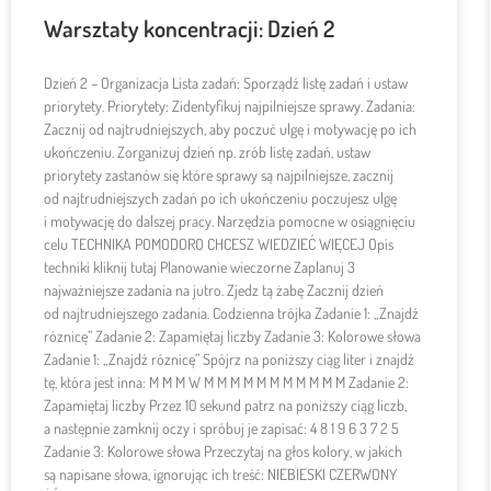
Warsztaty koncentracji: Dzień 2
Dzień 2 – Organizacja Lista zadań: Sporządź listę zadań i ustaw
priorytety. Priorytety: Zidentyfikuj najpilniejsze sprawy. Zadania:
Zacznij od najtrudniejszych, aby poczuć ulgę i motywację po ich
ukończeniu. Zorganizuj dzień np. zrób listę zadań, ustaw
priorytety zastanów się które sprawy są najpilniejsze, zacznij
od najtrudniejszych zadań po ich ukończeniu poczujesz ulgę
i motywację do dalszej pracy. Narzędzia pomocne w osiągnięciu
celu TECHNIKA POMODORO CHCESZ WIEDZIEĆ WIĘCEJ Opis
techniki kliknij tutaj Planowanie wieczorne Zaplanuj 3
najważniejsze zadania na jutro. Zjedz tą żabę Zacznij dzień
od najtrudniejszego zadania. Codzienna trójka Zadanie 1: „Znajdź
róznicę” Zadanie 2: Zapamiętaj liczby Zadanie 3: Kolorowe słowa
Zadanie 1: „Znajdź róznicę” Spójrz na poniższy ciąg liter i znajdź
tę, która jest inna: M M M W M M M M M M M M M M M Zadanie 2:
Zapamiętaj liczby Przez 10 sekund patrz na poniższy ciąg liczb,
a następnie zamknij oczy i spróbuj je zapisać: 4 8 1 9 6 3 7 2 5
Zadanie 3: Kolorowe słowa Przeczytaj na głos kolory, w jakich
są napisane słowa, ignorując ich treść: NIEBIESKI CZERWONY