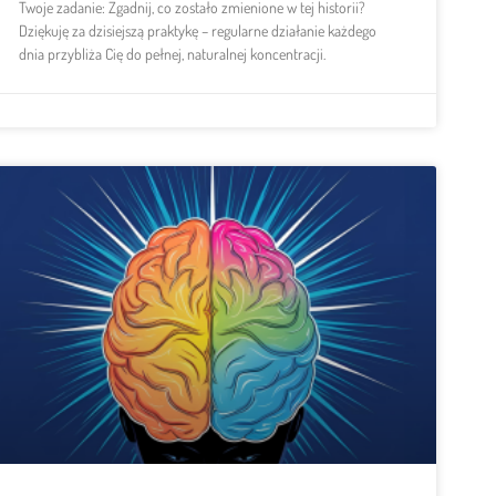
Twoje zadanie: Zgadnij, co zostało zmienione w tej historii?
Dziękuję za dzisiejszą praktykę – regularne działanie każdego
dnia przybliża Cię do pełnej, naturalnej koncentracji.