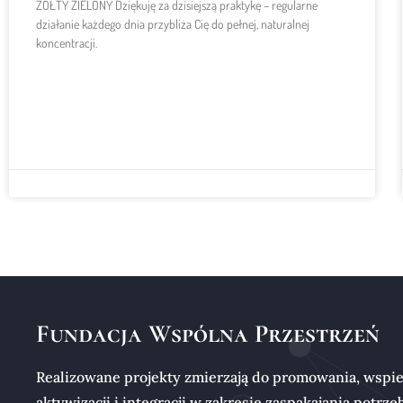
ŻÓŁTY ZIELONY Dziękuję za dzisiejszą praktykę – regularne
działanie każdego dnia przybliża Cię do pełnej, naturalnej
koncentracji.
Fundacja Wspólna Przestrzeń
Realizowane projekty zmierzają do promowania, wspie
aktywizacji i integracji w zakresie zaspakajania potrze