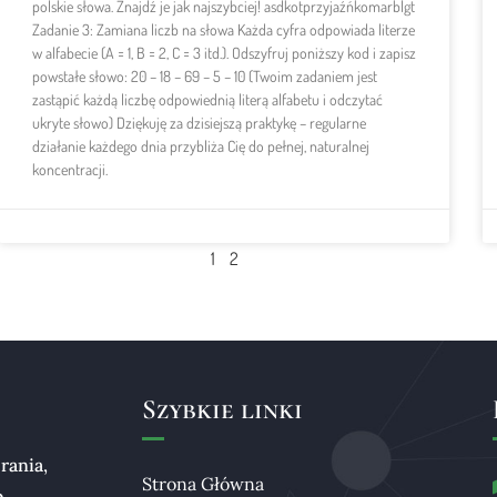
polskie słowa. Znajdź je jak najszybciej! asdkotprzyjaźńkomarblgt
Zadanie 3: Zamiana liczb na słowa Każda cyfra odpowiada literze
w alfabecie (A = 1, B = 2, C = 3 itd.). Odszyfruj poniższy kod i zapisz
powstałe słowo: 20 – 18 – 69 – 5 – 10 (Twoim zadaniem jest
zastąpić każdą liczbę odpowiednią literą alfabetu i odczytać
ukryte słowo) Dziękuję za dzisiejszą praktykę – regularne
działanie każdego dnia przybliża Cię do pełnej, naturalnej
koncentracji.
1
2
Szybkie linki
rania,
Strona Główna
b