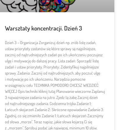
Warsztaty koncentracji. Dzień 3
Dzień 3 – Organizacja Zorganizuj dzień np. zrób listę zadań,
ustaw priorytety zastanów się które sprawy są najpilniejsze,
zacznij od najtrudniejszych zadań po ich ukończeniu poczujesz
ulgę i motywację do dalszej pracy. Lista zadań: Sporządź listę
zadań i ustaw priorytety. Priorytety: Zidentyfikuj najpilniejsze
sprawy. Zadania: Zacznij od najtrudniejszych, aby poczuć ulgę
i motywację po ich ukończeniu. Narzędzia pomocne
w osiągnięciu celu TECHNIKA POMODORO CHCESZ WIEDZIEĆ
WIĘCEJ Opis techniki kliknij tutaj Planowanie wieczorne Zaplanuj
3 najważniejsze zadania na jutro. Zjedz tą żabę Zacznij dzień
od najtrudniejszego zadania. Codzienna trójka Zadanie 1:
Łańcuch skojarzeń Zadanie 2: Skrócone opowiadanie Zadanie 3:
Zgadnij, co się zmieniło Zadanie 1: Łańcuch skojarzeń Zacznijmy
od słowa „morze”. Teraz napisz, jakie słowa kojarzą Ci się
z „morzem”. Spróbuj podać jak najwięcej, minimum 10 słów.