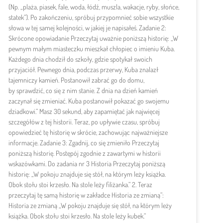
(Np. „plaża, piasek, fale, woda, łódź, muszla, wakacje, ryby, słońce,
statek”). Po zakończeniu, spróbuj przypomnieć sobie wszystkie
słowa w tej samej kolejności, w jakiej je napisałeś. Zadanie 2:
Skrócone opowiadanie Przeczytaj uważnie poniższą historię: „W
pewnym małym miasteczku mieszkał chłopiec o imieniu Kuba.
Każdego dnia chodził do szkoły, gdzie spotykał swoich
przyjaciół. Pewnego dnia, podczas przerwy, Kuba znalazł
tajemniczy kamień. Postanowił zabrać go do domu,
by sprawdzić, co się z nim stanie. Z dnia na dzień kamień
zaczynał się zmieniać. Kuba postanowił pokazać go swojemu
dziadkowi.” Masz 30 sekund, aby zapamiętać jak najwięcej
szczegółów z tej historii. Teraz, po upływie czasu, spróbuj
opowiedzieć tę historię w skrócie, zachowując najważniejsze
informacje. Zadanie 3: Zgadnij, co się zmieniło Przeczytaj
poniższą historię. Postępój zgodnie z zawartymi w historii
wskazówkami. Do zadania nr 3 Historia Przeczytaj poniższą
historię: „W pokoju znajduje się stół, na którym leży książka.
Obok stołu stoi krzesło. Na stole leży filiżanka.” 2. Teraz
przeczytaj tę samą historię w zakładce Historia ze zmianą”:
Historia ze zmianą „W pokoju znajduje się stół, na którym leży
książka. Obok stołu stoi krzesło. Na stole leży kubek.”