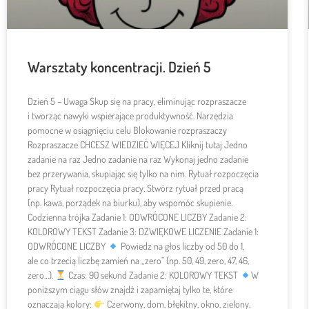
Warsztaty koncentracji. Dzień 5
Dzień 5 – Uwaga Skup się na pracy, eliminując rozpraszacze
i tworząc nawyki wspierające produktywność. Narzędzia
pomocne w osiągnięciu celu Blokowanie rozpraszaczy
Rozpraszacze CHCESZ WIEDZIEĆ WIĘCEJ Kliknij tutaj Jedno
zadanie na raz Jedno zadanie na raz Wykonaj jedno zadanie
bez przerywania, skupiając się tylko na nim. Rytuał rozpoczęcia
pracy Rytuał rozpoczęcia pracy. Stwórz rytuał przed pracą
(np. kawa, porządek na biurku), aby wspomóc skupienie.
Codzienna trójka Zadanie 1: ODWRÓCONE LICZBY Zadanie 2:
KOLOROWY TEKST Zadanie 3: DZWIĘKOWE LICZENIE Zadanie 1:
ODWRÓCONE LICZBY
Powiedz na głos liczby od 50 do 1,
ale co trzecią liczbę zamień na „zero” (np. 50, 49, zero, 47, 46,
zero…).
Czas: 90 sekund Zadanie 2: KOLOROWY TEKST
W
poniższym ciągu słów znajdź i zapamiętaj tylko te, które
oznaczają kolory:
Czerwony, dom, błękitny, okno, zielony,