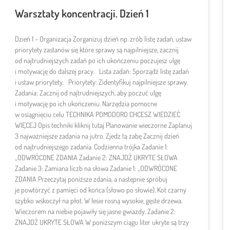
Warsztaty koncentracji. Dzień 1
Dzień 1 – Organizacja Zorganizuj dzień np. zrób listę zadań, ustaw
priorytety zastanów się które sprawy są najpilniejsze, zacznij
od najtrudniejszych zadań po ich ukończeniu poczujesz ulgę
i motywację do dalszej pracy. Lista zadań: Sporządź listę zadań
i ustaw priorytety. Priorytety: Zidentyfikuj najpilniejsze sprawy.
Zadania: Zacznij od najtrudniejszych, aby poczuć ulgę
i motywację po ich ukończeniu. Narzędzia pomocne
w osiągnięciu celu TECHNIKA POMODORO CHCESZ WIEDZIEĆ
WIĘCEJ Opis techniki kliknij tutaj Planowanie wieczorne Zaplanuj
3 najważniejsze zadania na jutro. Zjedz tą żabę Zacznij dzień
od najtrudniejszego zadania. Codzienna trójka Zadanie 1:
„ODWRÓCONE ZDANIA Zadanie 2: ZNAJDŹ UKRYTE SŁOWA
Zadanie 3: Zamiana liczb na słowa Zadanie 1: „ODWRÓCONE
ZDANIA Przeczytaj poniższe zdania, a następnie spróbuj
je powtórzyć z pamięci od końca (słowo po słowie). Kot czarny
szybko wskoczył na płot. W lesie rosną wysokie, gęste drzewa.
Wieczorem na niebie pojawiły się jasne gwiazdy. Zadanie 2:
ZNAJDŹ UKRYTE SŁOWA W poniższym ciągu liter ukryte są trzy