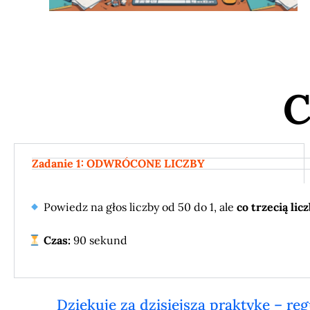
C
Zadanie 1: ODWRÓCONE LICZBY
Powiedz na głos liczby od 50 do 1, ale
co trzecią lic
Czas:
90 sekund
Dziękuję za dzisiejszą praktykę – reg