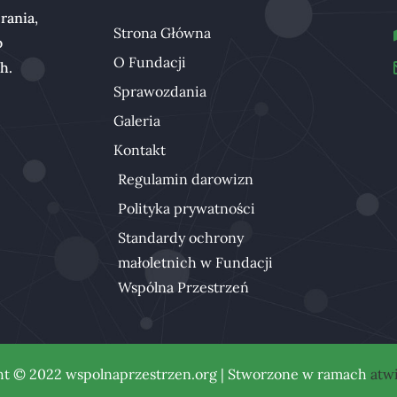
rania,
Strona Główna
b
O Fundacji
ch.
Sprawozdania
Galeria
Kontakt
Regulamin darowizn
Polityka prywatności
Standardy ochrony
małoletnich w Fundacji
Wspólna Przestrzeń
ht © 2022 wspolnaprzestrzen.org | Stworzone w ramach
atwi