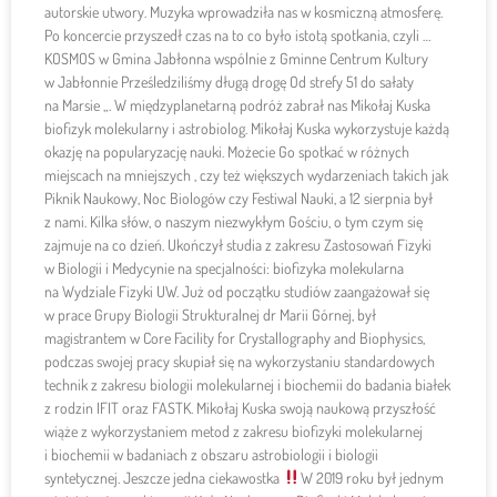
autorskie utwory. Muzyka wprowadziła nas w kosmiczną atmosferę.
Po koncercie przyszedł czas na to co było istotą spotkania, czyli …
KOSMOS w Gmina Jabłonna wspólnie z Gminne Centrum Kultury
w Jabłonnie Prześledziliśmy długą drogę Od strefy 5
1 do sałaty
na Marsie „. W międzyplanetarną podróż zabrał nas Mikołaj Kuska
biofizyk molekularny i astrobiolog. Mikołaj Kuska wykorzystuje każdą
okazję na popularyzację nauki. Możecie Go spotkać w różnych
miejscach na mniejszych , czy też większych wydarzeniach takich jak
Piknik Naukowy, Noc Biologów czy Festiwal Nauki, a 1
2 sierpnia był
z nami. Kilka słów, o naszym niezwykłym Gościu, o tym czym się
zajmuje na co dzień. Ukończył studia z zakresu Zastosowań Fizyki
w Biologii i Medycynie na specjalności: biofizyka molekularna
na Wydziale Fizyki UW. Już od początku studiów zaangażował się
w prace Grupy Biologii Strukturalnej dr Marii Górnej, był
magistrantem w Core Facility for Crystallography and Biophysics,
podczas swojej pracy skupiał się na wykorzystaniu standardowych
technik z zakresu biologii molekularnej i biochemii do badania białek
z rodzin IFIT oraz FASTK. Mikołaj Kuska swoją naukową przyszłość
wiąże z wykorzystaniem metod z zakresu biofizyki molekularnej
i biochemii w badaniach z obszaru astrobiologii i biologii
syntetycznej. Jeszcze jedna ciekawostka
W 2019 roku był jednym