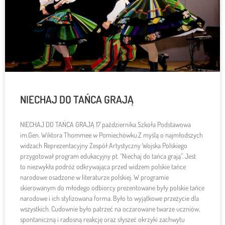
NIECHAJ DO TAŃCA GRAJĄ
NIECHAJ DO TAŃCA GRAJĄ 17 października Szkoła Podstawowa
im.Gen. Wiktora Thommee w Pomiechówku.Z myślą o najmłodszych
widzach Reprezentacyjny Zespół Artystyczny Wojska Polskiego
przygotował program edukacyjny pt. “Niechaj do tańca grają”. Jest
to niezwykła podróż odkrywająca przed widzem polskie tańce
narodowe osadzone w literaturze polskiej. W programie
skierowanym do młodego odbiorcy prezentowane były polskie tańce
narodowe i ich stylizowana forma. Było to wyjątkowe przeżycie dla
wszystkich. Cudownie było patrzeć na oczarowane twarze uczniów,
spontaniczną i radosną reakcję oraz słyszeć okrzyki zachwytu