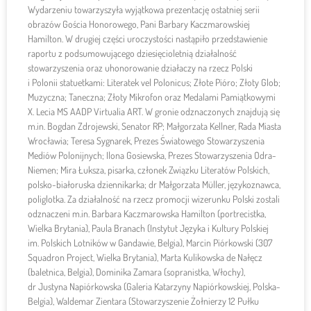
Wydarzeniu towarzyszyła wyjątkowa prezentację ostatniej serii
obrazów Gościa Honorowego, Pani Barbary Kaczmarowskiej
Hamilton. W drugiej części uroczystości nastąpiło przedstawienie
raportu z podsumowującego dziesięcioletnią działalność
stowarzyszenia oraz uhonorowanie działaczy na rzecz Polski
i Polonii statuetkami: Literatek vel Polonicus; Złote Pióro; Złoty Glob;
Muzyczna; Taneczna; Złoty Mikrofon oraz Medalami Pamiątkowymi
X. Lecia MS AADP Virtualia ART. W gronie odznaczonych znajdują się
m.in. Bogdan Zdrojewski, Senator RP; Małgorzata Kellner, Rada Miasta
Wrocławia; Teresa Sygnarek, Prezes Światowego Stowarzyszenia
Mediów Polonijnych; Ilona Gosiewska, Prezes Stowarzyszenia Odra-
Niemen; Mira Łuksza, pisarka, członek Związku Literatów Polskich,
polsko-białoruska dziennikarka; dr Małgorzata Müller, językoznawca,
poliglotka. Za działalność na rzecz promocji wizerunku Polski zostali
odznaczeni m.in. Barbara Kaczmarowska Hamilton (portrecistka,
Wielka Brytania), Paula Branach (Instytut Języka i Kultury Polskiej
im. Polskich Lotników w Gandawie, Belgia), Marcin Piórkowski (307
Squadron Project, Wielka Brytania), Marta Kulikowska de Nałęcz
(baletnica, Belgia), Dominika Zamara (sopranistka, Włochy),
dr Justyna Napiórkowska (Galeria Katarzyny Napiórkowskiej, Polska-
Belgia), Waldemar Zientara (Stowarzyszenie Żołnierzy 12 Pułku