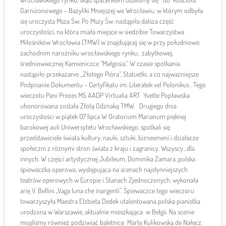
Garnizonowego – Bazyliki Mniejszej we Wrocławiu, w którym odbyła
się uroczysta Msza Św. Po Mszy Św. nastąpiła dalsza część
uroczystości, na która miała miejsce w siedzibie Towarzystwa
Miłośników Wrocławia (TMW) w znajdującej się w przy południowo
zachodnim narożniku wrocławskiego rynku, zabytkowej,
średniowiecznej Kamieniczce ”Małgosia”. W czasie spotkania
nastąpiło przekazanie „Złotego Pióra”, Statuetki, a co najważniejsze
Podpisanie Dokumentu – Certyfikatu im. Literatek vel Polonikus . Tego
wieczotu Pani Prezes MS AADP Virtualia ART Yvette Popławska
uhonorowana została Złotą Odznaką TMW. Drugiego dnia
uroczystości w piątek 07 lipca W Oratorium Marianum pięknej
barokowej auli Uniwersytetu Wrocławskiego, spotkali się
przedstawiciele świata kultury, nauki, sztuki, biznesmeni i działacze
społeczni z różnymi stron świata z kraju i zagranicy. Wszyscy…dla
innych. W części artystycznej Jubileum, Dominika Zamara, polska
śpiewaczka operowa, występująca na scenach najsłynniejszych
teatrów operowych w Europie i Stanach Zjednoczonych, wykonała
arię V. Bellini ,,Vaga luna che inargenti”. Śpiewaczce tego wieczoru
towarzyszyła Maestra Elżbieta Dedek utalentowana polska pianistka
urodzona w Warszawie, aktualnie mieszkająca w Belgii. Na scenie
mogliśmy również podziwiać baletnicę Martę Kulikowską de Nałęcz.