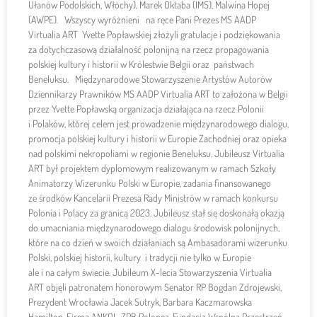
Ułanów Podolskich, Włochy), Marek Oktaba (IMS), Malwina Hopej
(AWPE). Wszyscy wyróżnieni na ręce Pani Prezes MS AADP
Virtualia ART Yvette Popławskiej złożyli gratulacje i podziękowania
za dotychczasową działalność polonijną na rzecz propagowania
polskiej kultury i historii w Królestwie Belgii oraz państwach
Beneluksu. Międzynarodowe Stowarzyszenie Artystów Autorów
Dziennikarzy Prawników MS AADP Virtualia ART to założona w Belgii
przez Yvette Popławską organizacja działająca na rzecz Polonii
i Polaków, której celem jest prowadzenie międzynarodowego dialogu,
promocja polskiej kultury i historii w Europie Zachodniej oraz opieka
nad polskimi nekropoliami w regionie Beneluksu. Jubileusz Virtualia
ART był projektem dyplomowym realizowanym w ramach Szkoły
Animatorzy Wizerunku Polski w Europie, zadania finansowanego
ze środków Kancelarii Prezesa Rady Ministrów w ramach konkursu
Polonia i Polacy za granicą 2023. Jubileusz stał się doskonałą okazją
do umacniania międzynarodowego dialogu środowisk polonijnych,
które na co dzień w swoich działaniach są Ambasadorami wizerunku
Polski, polskiej historii, kultury i tradycji nie tylko w Europie
ale i na całym świecie. Jubileum X-lecia Stowarzyszenia Virtualia
ART objęli patronatem honorowym Senator RP Bogdan Zdrojewski,
Prezydent Wrocławia Jacek Sutryk, Barbara Kaczmarowska
Hamilton, Firma ANKOL, ZPB Polonez, Fundacja Wspólna Przestrzeń,