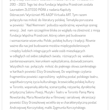
2013 – 2023. Tego też dnia Fundacja Wspólna Przestrzeń została
Laureatem ZŁOTEGO PIÓRA z nadania Kapituły
Odznaczeń/Wyróżnień MS AADP Virtualia ART. Tym razem
połączyła nas miłość do literatury polskiej. Tematyka poruszana
w powieści ” Nad Niemnem” pobudza wyobraźnię, wywołuje szereg
emocji, Jest nam szczególnie bliska ze względu na zbieżność z misją
Fundacja Wspólna Przestrzeń, której celem jest budowanie
i wzmacnianie wizerunku Polski, polskiej kultury i tradycji. Równie
ważne dla nas jest budowanie mostów międzypokoleniowych
i między ludzkich integrujących wiele osób mieszkających
w odległych od siebie zakątkach świata, różniących się wiekiem,
zainteresowaniami, kierunkiem wykształcenia, doświadczeniami.
Wszystkich nas połączyła miłość do pięknego słowa zamkniętego
w kartkach powieści Elizy Orzeszkowej. Do wspólnego czytania
fragmentów powieści zaprosiliśmy wybitną postać polskiego teatru,
współtwórczynię życia kulturalnego, krzewicielkę polskiej kultury
w Toronto, wspaniałą aktorkę, scenarzystkę, reżyserkę, dyrektorkę
artystyczną Salonu Poezji, Muzyki i Teatru w Toronto Panią Marię
Nowotarską. Maria Nowotarska w filmowej i serialowej ekranizacji
powieści Elizy Orzeszkowej wcieliła się w charakterystyczną postać
Andrzejowej Korczyńskiej, matki Zygmunta Korczyńskiego.