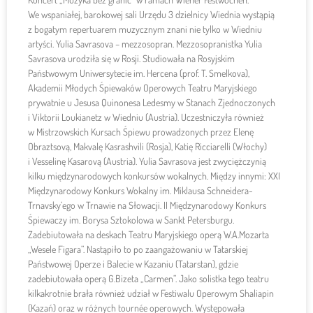
We wspaniałej, barokowej sali Urzędu 3 dzielnicy Wiednia wystąpią
z bogatym repertuarem muzycznym znani nie tylko w Wiedniu
artyści. Yulia Savrasova – mezzosopran. Mezzosopranistka Yulia
Savrasova urodziła się w Rosji. Studiowała na Rosyjskim
Państwowym Uniwersytecie im. Hercena (prof. T. Smelkova),
Akademii Młodych Śpiewaków Operowych Teatru Maryjskiego
prywatnie u Jesusa Quinonesa Ledesmy w Stanach Zjednoczonych
i Viktorii Loukianetz w Wiedniu (Austria). Uczestniczyła również
w Mistrzowskich Kursach Śpiewu prowadzonych przez Elenę
Obraztsovą, Makvalę Kasrashvili (Rosja), Katię Ricciarelli (Włochy)
i Vesselinę Kasarovą (Austria). Yulia Savrasova jest zwyciężczynią
kilku międzynarodowych konkursów wokalnych. Między innymi: XXI
Międzynarodowy Konkurs Wokalny im. Miklausa Schneidera-
Trnavsky’ego w Trnawie na Słowacji. II Międzynarodowy Konkurs
Śpiewaczy im. Borysa Sztokolowa w Sankt Petersburgu.
Zadebiutowała na deskach Teatru Maryjskiego operą W.A.Mozarta
„Wesele Figara”. Nastąpiło to po zaangażowaniu w Tatarskiej
Państwowej Operze i Balecie w Kazaniu (Tatarstan), gdzie
zadebiutowała operą G.Bizeta „Carmen”. Jako solistka tego teatru
kilkakrotnie brała również udział w Festiwalu Operowym Shaliapin
(Kazań) oraz w różnych tournée operowych. Występowała