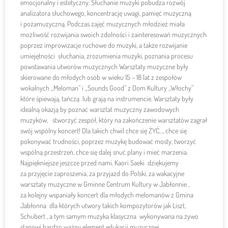
emocjonalny i estetyczny. Słuchanie muzyki pobudza rozwój
analizatora słuchowego, koncentrację uwagi, pamięć muzyczną
i pozamuzyczną. Podczas zajęć muzycznych młodzież miała
możliwość rozwijania swoich zdolności i zainteresowań muzycznych
poprzez improwizacje ruchowe do muzyki, a także rozwijanie
umiejętności słuchania, zrozumienia muzyki, poznania procesu
powstawania utworów muzycznych Warsztaty muzyczne były
skierowane do młodych osób w wieku 15 – 18 lat z zespołów
wokalnych „Meloman” i „Sounds Good” z Dom Kultury „Włochy”
które śpiewają, tańczą lub grają na instrumencie. Warsztaty były
idealną okazją by poznać warsztat muzyczny zawodowych
muzyków, stworzyć zespół, który na zakończenie warsztatów zagrał
swój wspólny koncert! Dla takich chwil chce się ŻYĆ…, chce się
pokonywać trudności, poprzez muzykę budować mosty, tworzyć
wspólną przestrzeń, chce się dalej snuć plany i mieć marzenia.
Najpiękniejsze jeszcze przed nami. Kaori Saeki dziękujemy
za przyjęcie zaproszenia, za przyjazd do Polski, za wakacyjne
warsztaty muzyczne w Gminne Centrum Kultury w Jabłonnie ,
za kolejny wspaniały koncert dla młodych melomanów z Gmina
Jabłonna dla których utwory takich kompozytorów jak Liszt,
Schubert , a tym samym muzyka klasyczna wykonywana na żywo
stanowi bardzo ważny element edukacji muzycznej.