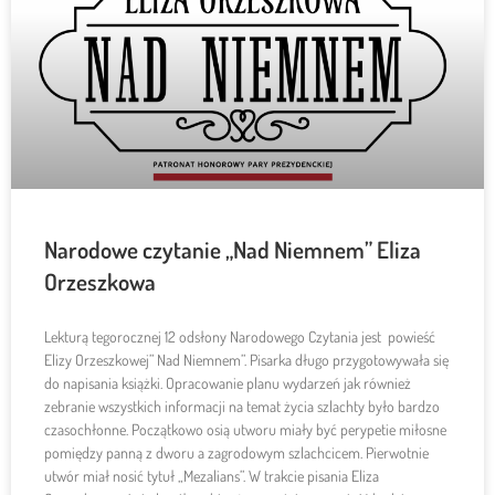
Narodowe czytanie „Nad Niemnem” Eliza
Orzeszkowa
Lekturą tegorocznej 1️2 odsłony Narodowego Czytania jest powieść
Elizy Orzeszkowej” Nad Niemnem”. Pisarka długo przygotowywała się
do napisania książki. Opracowanie planu wydarzeń jak również
zebranie wszystkich informacji na temat życia szlachty było bardzo
czasochłonne. Początkowo osią utworu miały być perypetie miłosne
pomiędzy panną z dworu a zagrodowym szlachcicem. Pierwotnie
utwór miał nosić tytuł „Mezalians”. W trakcie pisania Eliza