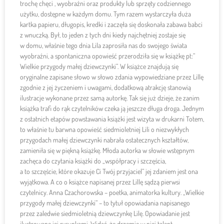
trochę chęci , wyobraźni oraz produkty lub sprzęty codziennego
użytku, dostępne w każdym domu. Tym razem wystarczyła duża
kartka papieru, długopis, kredki i zaczęła się doskonała zabawa babci
z wnuczką. Był, to jeden z tych dni kiedy najchętniej zostaje się
w domu, właśnie tego dnia Lila zaprosiła nas do swojego świata
wyobraźni, a spontaniczna opowieść przerodziła się w książkę pt:”
Wielkie przygody małej dziewczynki”. W książce znajdują się
oryginalne zapisane słowo w słowo zdania wypowiedziane przez Lillę
zgodnie z jej życzeniem i uwagami, dodatkową atrakcję stanowią
ilustracje wykonane przez samą autorkę. Tak się już dzieje, że zanim
książka trafi do rąk czytelników czeka ją jeszcze długa droga. Jednym
z ostatnich etapów powstawania książki jest wizyta w drukarni Totem,
to właśnie tu barwna opowieść siedmioletniej Lili o niezwykłych
przygodach małej dziewczynki nabrała ostatecznych kształtów,
zamieniła się w piękną książkę. Młoda autorka w słowie wstępnym
zachęca do czytania książki do „współpracy i szczęścia,
a to szczęście, które okazuje Ci Twój przyjaciel” jej zdaniem jest ona
wyjątkowa. A co o książce napisanej przez Lillę sądzą pierwsi
czytelnicy. Anna Czachorowska – poetka, animatorka kultury. „Wielkie
przygody małej dziewczynki” – to tytuł opowiadania napisanego
przez zaledwie siedmioletnią dziewczynkę Lilę. Opowiadanie jest
ilustrowane jej rysunkami. Widać, że drzemie w niej talent