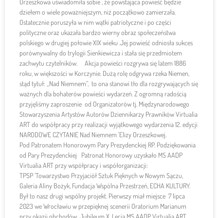
Orzeszkowa uświadomiła sobie , że powstająca powieść będzie
dziełem o wiele poważniejszym, niż początkowo zamierzała.
Ostatecznie poruszyła w nim wątki patriotyczne i po części
polityczne oraz ukazała bardzo wierny obraz społeczeństwa
polskiego w drugiej połowie XIX wieku .Jej powieść odniosła sukces
porównywalny do trylogii Sienkiewicza i stała się przedmiotem
zachwytu czytelników. Akcja powieści rozgrywa się latem 1886
roku, w większości w Korczynie. Dużą rolę odgrywa rzeka Niemen,
stąd tytuł: „Nad Niemnem”, to ona stanowi tło dla rozgrywających się
ważnych dla bohaterów powieści wydarzeń. Z ogromną radością
przyjęliśmy zaproszenie od Organizatorów tj. Międzynarodowego
Stowarzyszenia Artystów Autorów Dziennikarzy Prawników Virtualia
ART do współpracy przy realizacji wyjątkowego wydarzenia 12. edycji
NARODOWE CZYTANIE Nad Niemnem 'Elizy Orzeszkowej.
Pod Patronatem Honorowym Pary Prezydenckiej RP. Podziękowania
od Pary Prezydenckiej Patronat Honorowy uzyskało MS AADP
Virtualia ART przy współpracy i współorganizacji:
TPSP 'Towarzystwo Przyjaciół Sztuk Pięknych w Nowym Sączu,
Galeria Aliny Bożyk, Fundacja Wspólna Przestrzeń, ECHA KULTURY.
Był to nasz drugi wspólny projekt. Pierwszy miał miejsce 7 lipca
2023 we Wrocławiu w przepięknej scenerii Oratorium Marianum
przy okazji obchodów Jubileum X. Lecia MS AADP Virtualia ART