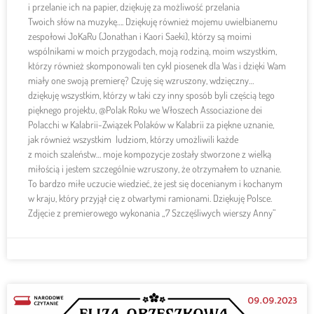
i przelanie ich na papier, dziękuję za możliwość przelania
Twoich słów na muzykę…. Dziękuję również mojemu uwielbianemu
zespołowi JoKaRu (Jonathan i Kaori Saeki), którzy są moimi
wspólnikami w moich przygodach, moją rodziną, moim wszystkim,
którzy również skomponowali ten cykl piosenek dla Was i dzięki Wam
miały one swoją premierę? Czuję się wzruszony, wdzięczny…
dziękuję wszystkim, którzy w taki czy inny sposób byli częścią tego
pięknego projektu, @Polak Roku we Włoszech Associazione dei
Polacchi w Kalabrii-Związek Polaków w Kalabrii za piękne uznanie,
jak również wszystkim ludziom, którzy umożliwili każde
z moich szaleństw… moje kompozycje zostały stworzone z wielką
miłością i jestem szczególnie wzruszony, że otrzymałem to uznanie.
To bardzo miłe uczucie wiedzieć, że jest się docenianym i kochanym
w kraju, który przyjął cię z otwartymi ramionami. Dziękuję Polsce.
Zdjęcie z premierowego wykonania „7 Szczęśliwych wierszy Anny”