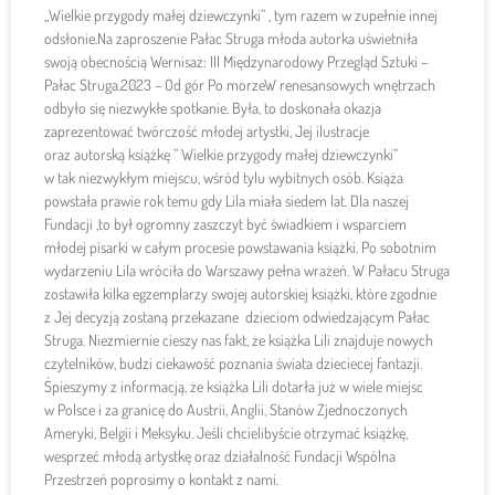
„Wielkie przygody małej dziewczynki” , tym razem w zupełnie innej
odsłonie.Na zaproszenie Pałac Struga młoda autorka uświetniła
swoją obecnością Wernisaż: III Międzynarodowy Przegląd Sztuki –
Pałac Struga.2023 – Od gór Po morzeW renesansowych wnętrzach
odbyło się niezwykłe spotkanie. Była, to doskonała okazja
zaprezentować twórczość młodej artystki, Jej ilustracje
oraz autorską książkę ” Wielkie przygody małej dziewczynki”
w tak niezwykłym miejscu, wśród tylu wybitnych osób. Książa
powstała prawie rok temu gdy Lila miała siedem lat. Dla naszej
Fundacji ,to był ogromny zaszczyt być świadkiem i wsparciem
młodej pisarki w całym procesie powstawania książki. Po sobotnim
wydarzeniu Lila wróciła do Warszawy pełna wrażeń. W Pałacu Struga
zostawiła kilka egzemplarzy swojej autorskiej książki, które zgodnie
z Jej decyzją zostaną przekazane dzieciom odwiedzającym Pałac
Struga. Niezmiernie cieszy nas fakt, że książka Lili znajduje nowych
czytelników, budzi ciekawość poznania świata dzieciecej fantazji.
Śpieszymy z informacją, że książka Lili dotarła już w wiele miejsc
w Polsce i za granicę do Austrii, Anglii, Stanów Zjednoczonych
Ameryki, Belgii i Meksyku. Jeśli chcielibyście otrzymać książkę,
wesprzeć młodą artystkę oraz działalność Fundacji Wspólna
Przestrzeń poprosimy o kontakt z nami.