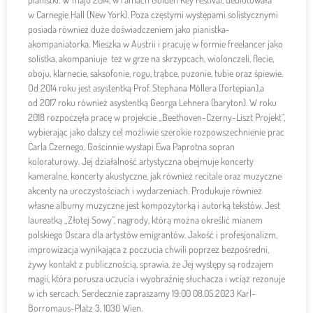
w Carnegie Hall (New York). Poza częstymi występami solistycznymi
posiada również duże doświadczeniem jako pianistka-
akompaniatorka. Mieszka w Austrii i pracuję w formie freelancer jako
solistka, akompaniuje też w grze na skrzypcach, wiolonczeli, flecie,
oboju, klarnecie, saksofonie, rogu, trąbce, puzonie, tubie oraz śpiewie.
Od 2014 roku jest asystentką Prof. Stephana Möllera (fortepian),a
od 2017 roku również asystentką Georga Lehnera (baryton). W roku
2018 rozpoczęła pracę w projekcie „Beethoven-Czerny-Liszt Projekt“,
wybierając jako dalszy cel możliwie szerokie rozpowszechnienie prac
Carla Czernego. Gościnnie wystapi Ewa Paprotna sopran
koloraturowy. Jej działalność artystyczna obejmuje koncerty
kameralne, koncerty akustyczne, jak również recitale oraz muzyczne
akcenty na uroczystościach i wydarzeniach. Produkuje również
własne albumy muzyczne jest kompozytorką i autorką tekstów. Jest
laureatką „Złotej Sowy”, nagrody, którą można określić mianem
polskiego Oscara dla artystów emigrantów. Jakość i profesjonalizm,
improwizacja wynikająca z poczucia chwili poprzez bezpośredni,
żywy kontakt z publicznością, sprawia, że Jej występy są rodzajem
magii, która porusza uczucia i wyobraźnię słuchacza i wciąż rezonuje
w ich sercach. Serdecznie zapraszamy 19:00 08.05.2023 Karl-
Borromaus-Platz 3, 1030 Wien.