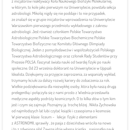
z inicjatorów reaktywacji Koła Naukowego Biofizyki Molekularnej,
w którym, to kole jako pierwszym na Uniwersytecie, powstała sekcja
astrobiologii. Mikołaj nigdy się nie poddaje i to nie przypadek,
ze znalazł się w grupie inicjatorów wprowadzenia na Uniwersytecie
Warszawskim pierwszego przedmiotu wykładowego z zakresu
astrobiologii. Jest również członkiem Polskie Towarzystwo
Astrobiologiczne Polskie Towarzystwo Biochemiczne Polskie
Towarzystwo Biofizyczne raz Komitetu Głównego Olimpiady
Biologicznej. Jeden z pomysłodawców i współzałożycieli Polskiego
Towarzystwa Astrobiologicznego oraz członek Rady Studentów przy
Prezesie POLSA. Fascynat świata nauki od twardej fizyki po nauki
społeczne. Od 23 września doktorant na Uniwersytecie w Uppsali
Idealista. Dziękujemy za przyjęcie zaproszenia, za wspaniały wykład,
trzymamy kciuki za dalszy rozwój kariery do zobaczenia za rok.
Wielkie podziękowania dla niezwykłej osoby, która była naszą drugą
prelegentką i połączyła się z nami prosto z Wiednia przestawiła
medyczne aspekty podróży kosmicznych. O to kilka słów o tym kim
jest i czym się zajmuje. Poznajmy ją trochę bliżej . Nikita Zychowska
od najmłodszych lat lubi czytać książki i czasopisma o kosmosie.
W pierwszej klasie liceum – lekcje fizyki z elementami
z ASTRONOMII, sprawiły , że pasja z dzieciństwa wróciła na nowo
i to z zdwojoną siłą! Zawsze idzie własną ścieżką, pasjonatka nauk