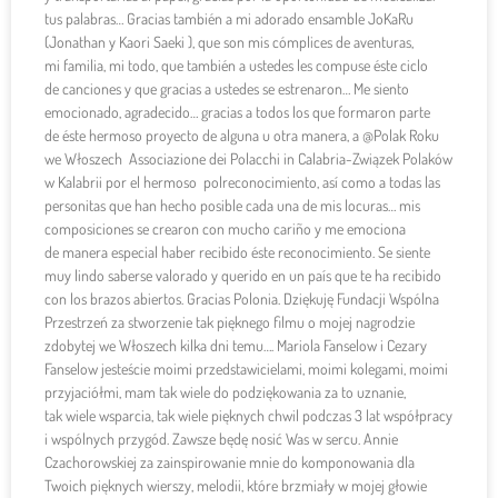
tus palabras… Gracias también a mi adorado ensamble JoKaRu
(Jonathan y Kaori Saeki ), que son mis cómplices de aventuras,
mi familia, mi todo, que también a ustedes les compuse éste ciclo
de canciones y que gracias a ustedes se estrenaron… Me siento
emocionado, agradecido… gracias a todos los que formaron parte
de éste hermoso proyecto de alguna u otra manera, a @Polak Roku
we Włoszech Associazione dei Polacchi in Calabria-Związek Polaków
w Kalabrii por el hermoso polreconocimiento, así como a todas las
personitas que han hecho posible cada una de mis locuras… mis
composiciones se crearon con mucho cariño y me emociona
de manera especial haber recibido éste reconocimiento. Se siente
muy lindo saberse valorado y querido en un país que te ha recibido
con los brazos abiertos. Gracias Polonia. Dziękuję Fundacji Wspólna
Przestrzeń za stworzenie tak pięknego filmu o mojej nagrodzie
zdobytej we Włoszech kilka dni temu…. Mariola Fanselow i Cezary
Fanselow jesteście moimi przedstawicielami, moimi kolegami, moimi
przyjaciółmi, mam tak wiele do podziękowania za to uznanie,
tak wiele wsparcia, tak wiele pięknych chwil podczas 3 lat współpracy
i wspólnych przygód. Zawsze będę nosić Was w sercu. Annie
Czachorowskiej za zainspirowanie mnie do komponowania dla
Twoich pięknych wierszy, melodii, które brzmiały w mojej głowie