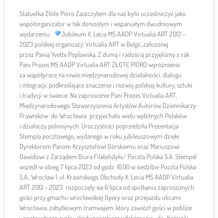
Statuetka Złote Pióro Zaszczytem dla nas było uczestniczyć jako
współorganizator w tak doniosłym i wspaniałym dwudniowym
wydarzeniu.
Jubileum X. Lecia MS AADP Virtualia ART 2013 –
2023 polskiej organizacji Virtualia ART w Belgii, założonej
przez Panią Yvette Poplawską. Z dumą i radością przyjęliśmy z rąk
Pani Prezes MS AADP Virtualia ART ZŁOTE PIÓRO wyróżnienie
za współpracę na niwie międzynarodowej działalności, dialogu
i integracji, podkreślające znaczenie i rozwój polskiej kultury, sztuki
i tradycji w świecie. Na zaproszenie Pani Prezes Virtualia ART,
Międzynarodowego Stowarzyszenia Artystów Autorów Dziennikarzy
Prawników do Wrocławia przyjechało wielu wybitnych Polaków
i działaczy polonijnych. Uroczystości poprzedziła Prezentacja
Stempla pocztowego, wydanego w roku jubileuszowym dzięki
Dyrektorom Panom Krzysztofowi Górskiemu oraz Mariuszowi
Dawidowi z Zarządem Biura Filatelistyki/ Poczta Polska S.A. Stempel
wszedł w obieg 7 lipca 2023 od godz. 10.00 w siedzibie Poczta Polska
S.A., Wrocław 1, ul. Krasińskiego Obchody X. Lecia MS AADP Virtualia
ART 2013 – 2023 rozpoczęły się 6 lipca od spotkania zaproszonych
gości przy gmachu wrocławskiej Opery oraz przejazdu ulicami
Wrocławia, zabytkowym tramwajem, który zawiózł gości w pobliże
wrocławskiego rynku, skąd spacerkiem udaliśmy się do Kościoła