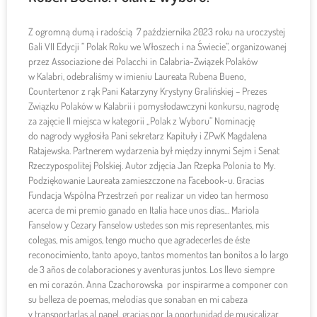
Z ogromną dumą i radością 7 października 2023 roku na uroczystej
Gali VII Edycji ” Polak Roku we Włoszech i na Świecie”, organizowanej
przez Associazione dei Polacchi in Calabria-Związek Polaków
w Kalabri, odebraliśmy w imieniu Laureata Rubena Bueno,
Countertenor z rąk Pani Katarzyny Krystyny Gralińskiej – Prezes
Związku Polaków w Kalabrii i pomysłodawczyni konkursu, nagrodę
za zajęcie II miejsca w kategorii „Polak z Wyboru” Nominację
do nagrody wygłosiła Pani sekretarz Kapituły i ZPwK Magdalena
Ratajewska. Partnerem wydarzenia był między innymi Sejm i Senat
Rzeczypospolitej Polskiej. Autor zdjęcia Jan Rzepka Polonia to My.
Podziękowanie Laureata zamieszczone na Facebook-u. Gracias
Fundacja Wspólna Przestrzeń por realizar un video tan hermoso
acerca de mi premio ganado en Italia hace unos días… Mariola
Fanselow y Cezary Fanselow ustedes son mis representantes, mis
colegas, mis amigos, tengo mucho que agradecerles de éste
reconocimiento, tanto apoyo, tantos momentos tan bonitos a lo largo
de 3 años de colaboraciones y aventuras juntos. Los llevo siempre
en mi corazón. Anna Czachorowska por inspirarme a componer con
su belleza de poemas, melodías que sonaban en mi cabeza
y transportarlas al papel, gracias por la oportunidad de musicalizar