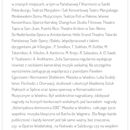
w znanych miejscach, w tym w Państwowej Filharmonii w Sankt
Petersburgu, Teatrze Maryjskim i Sali Koncertowej Teatru Maryjskiego,
Moskiewskim Domu Muzycznym, Teatrze Poli w Pekinie, Wiener
Konzerthaus, Operze Kairskiej, Changchun Studio Filmowe, Theatro
Tapia w San-Juan, Puerto Rico, Theatre Ariston w San-Remo,
De Nederlandse Opera w Amsterdamie, Hefei Grand Theatre, Tatarski
Państwowy Teatr Opery i Baletu. Współpracował z takimi
dyrygentami jak V.Gergiev , P. Smelkov, T. Sokhiev, M. Güttler, M.
Tatarnikov, A. Vikulov, A. Kantorov, M. Krejci, R. Salavatov, A. El Saedi,
V. Tsiatsianis i A. Anikhanov. Julia Savrasova regularnie występuje
również z recitalami kameralnej muzyki wokalnej. Na szczególne
wyróżnienie zasługuje jej współpraca z pianistami Pavelem
Egorovem i Normanem Shetlerem. Mieszka w Wiedniu. Luka Gudelj-
tenor. Pochodzi z Chorwacji, studiował i ukończył Akademię Sztuk
Pięknych w Splicie oraz śpiew operowy w Konserwatorium
Muzycznym w Wiedniu. Był wielokrotnie nagradzany, zdobywał
nagrody na licznych konkursach wokalnych, jest laureatem nagrody
„Večernjakova domovnica 2012”. Mieszka w Wiedniu , całe jego życie
wypełnia muzyka klasyczna od Bacha do Wagnera. Dla Niego każda
publiczność i każdy koncert jest tak samo ważny, bez znaczenia,
czy w Operze Wiedeńskiej , na Festiwalu w Salzburgu czy na wiejskim