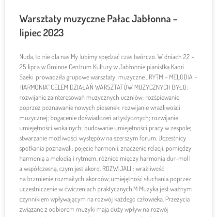
Warsztaty muzyczne Pałac Jabłonna –
lipiec 2023
Nuda, to nie dla nas My lubimy spędzać czas twórczo. W dniach 22 –
25 lipca w Gminne Centrum Kultury w Jabłonnie pianistka Kaori
Saeki prowadziła grupowe warsztaty muzyczne „RYTM – MELODIA –
HARMONIA” CELEM DZIAŁAŃ WARSZTATÓW MUZYCZNYCH BYŁO:
rozwijanie zainteresowań muzycznych uczniów; rozśpiewanie
poprzez poznawanie nowych piosenek; rozwijanie wrażliwości
muzycznej; bogacenie doświadczeń artystycznych; rozwijanie
umiejętności wokalnych; budowanie umiejętności pracy w zespole;
stwarzanie możliwości występów na szerszym forum. Uczestnicy
spotkania poznawali: pojęcie harmonii, znaczenie relacji, pomiędzy
harmonią a melodią i rytmem, różnice między harmonią dur-moll
a współczesną, czym jest akord. ROZWIJALI : wrażliwość
na brzmienie rozmaitych akordów, umiejętność słuchania poprzez
uczestniczenie w ćwiczeniach praktycznych.M Muzyka jest ważnym
czynnikiem wpływającym na rozwój każdego człowieka. Przeżycia
związane z odbiorem muzyki mają duży wpływ na rozwój