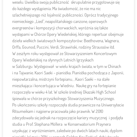
weselu. Uwielbia swoją publiczność skrupulatnie przygotowuje się
do każdego wystąpienia. Ma świadomość, że nie ma nic
szlachetniejszego niż lojalność publiczności. Oprócz tradycyjnego
niemieckiego „Lied”, neapolitańskiego canzone, operowych
evergreenów i kompozycji chorwackich, wyróżnia się także
występami w Chórze Opery Wiedeńskiej, którego repertuar obejmuje
dzieła wielkich światowych kompozytorów: Beethovena, Wagnera,
Orffa, Gounod, Puccini, Verdi, Strawiński, rodziny Straussów itd.
W zeszłym roku występował ze Stowarzyszeniem Koncertowym
Opery Wiedeńskiej na słynnych Letnich Igrzyskach
w Salzburgu. Występował w wielu krajach świata, w tym w Chinach
i na Tajwanie. Kaori Saeki – pianistka. Pianistka pochodząca z Japonii,
niepowtarzalna, mistrzyni fortepianu, , Kaori Saeki – na stałe
mieszkająca i koncertująca w Wiedniu. Naukę gry na fortepianie
rozpoczęła w wieku 4 lat. W szkole średniej Okazaki High School
śpiewała w chórze przyszkolnego Stowarzyszenia Muzycznego.
Po ukończeniu szkoły rozpoczęła studia prawnicze na Uniwersytecie
Ritsumeikam i najpierw pracowała jako prawnik. W 2010
zdecydowała się jednak na rozpoczęcie kariery muzycznej i podjęła
studia u Prof. Stephana Möllera w Konserwatorium Praynera
uzyskując z wyróżnieniem, zaledwie po dwóch latach nauki, dyplom
pianistki. W maju 2014, w ramach Golden Key Festival, debiutowała