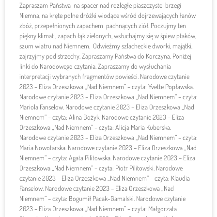
Zapraszam Państwa na spacer nad rozległe piaszczyste brzegi
Niemna, na kręte polne dróżki wiodące wśród dojrzewających łanów
zbóż, przepełnionych zapachem pachnących ziół. Poczujmy ten
piękny klimat , zapach łąk zielonych, wsłuchajmy się w śpiew ptaków,
szum wiatru nad Niemnem. Odwieźmy szlacheckie dworki, majątki,
zajrzyjmy pod strzechy. Zapraszamy Państwa do Korczyna. Poniżej
linki do Narodowego czytania. Zapraszamy do wysłuchania
interpretacji wybranych fragmentów powieści. Narodowe czytanie
2023 – Eliza Orzeszkowa „Nad Niemnem” – czyta: Yvette Popławska.
Narodowe czytanie 2023 – Eliza Orzeszkowa „Nad Niemnem” – czyta:
Mariola Fanselow. Narodowe czytanie 2023 – Eliza Orzeszkowa „Nad
Niemnem” – czyta: Alina Bożyk. Narodowe czytanie 2023 – Eliza
Orzeszkowa „Nad Niemnem” – czyta: Alicja Maria Kuberska.
Narodowe czytanie 2023 – Eliza Orzeszkowa „Nad Niemnem” – czyta:
Maria Nowotarska. Narodowe czytanie 2023 – Eliza Orzeszkowa „Nad
Niemnem” – czyta: Agata Pilitowska. Narodowe czytanie 2023 – Eliza
Orzeszkowa „Nad Niemnem” – czyta: Piotr Pilitowski. Narodowe
czytanie 2023 – Eliza Orzeszkowa „Nad Niemnem” – czyta: Klaudia
Fanselow. Narodowe czytanie 2023 – Eliza Orzeszkowa „Nad
Niemnem” – czyta: Bogumił Pacak-Gamalski. Narodowe czytanie
2023 – Eliza Orzeszkowa „Nad Niemnem” – czyta: Małgorzata