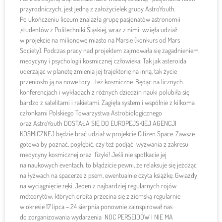
przyrodniczych, jest jedną z założycielek grupy AstroYouth.
Po ukończeniu liceum znalazła grupę pasjonatów astronomii
,studentów z Politechniki Śląskiej, wraz z nimi wzięła udział
w projekcie na milionowe miasto na Marsie (konkurs od Mars
Society). Podczas pracy nad projektem zajmowała się zagadnieniem
medycyny i psychologii kosmicznej człowieka. Tak jak asteroida
uderzając w planetę zmienia jej trajektorię na inną, tak życie
przeniosło ją na nowe tory… też kosmiczne. Będąc na licznych
konferencjach i wykładach z różnych dziedzin nauki polubiła się
bardzo z satelitami i rakietami. Zagięła system i wspólnie z kilkoma
członkami Polskiego Towarzystwa Astrobiologicznego
oraz AstroYouth DOSTAŁA SIĘ DO EUROPEJSKIEJ AGENCJI
KOSMICZNEJ będzie brać udział w projekcie Citizen Space. Zawsze
gotowa by poznać, pogłębić, czy też podjąć wyzwania z zakresu
medycyny kosmicznej oraz fizyki! Jeśli nie spotkacie jej
na naukowych eventach, to błądzicie pewni, że relaksuje się jeżdżąc
na łyżwach na spacerze z psem, ewentualnie czyta książkę. Gwiazdy
na wyciągnięcie ręki. Jeden z najbardziej regularnych rojów
meteorytów, których orbita przecina się z ziemską regularnie
w okresie 17 lipca – 24 sierpnia ponownie zainspirował nas
do zorganizowania wydarzenia NOC PERSEIDÓW I NIE MA