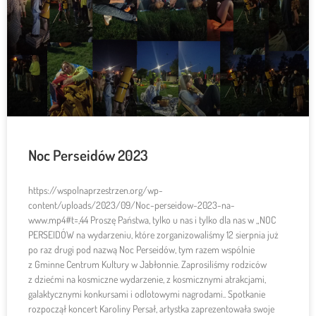
Noc Perseidów 2023
https://wspolnaprzestrzen.org/wp-
content/uploads/2023/09/Noc-perseidow-2023-na-
www.mp4#t=,44 Proszę Państwa, tylko u nas i tylko dla nas w „NOC
PERSEIDÓW na wydarzeniu, które zorganizowaliśmy 12 sierpnia już
po raz drugi pod nazwą Noc Perseidów, tym razem wspólnie
z Gminne Centrum Kultury w Jabłonnie. Zaprosiliśmy rodziców
z dziećmi na kosmiczne wydarzenie, z kosmicznymi atrakcjami,
galaktycznymi konkursami i odlotowymi nagrodami.. Spotkanie
rozpoczął koncert Karoliny Persał, artystka zaprezentowała swoje