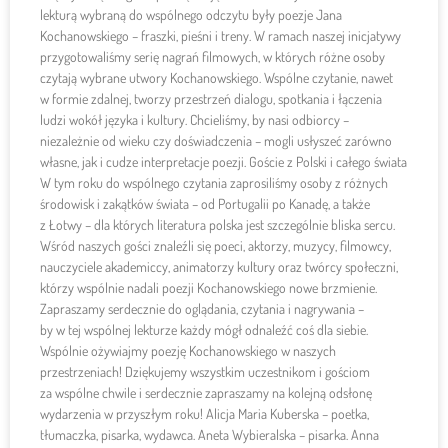
lekturą wybraną do wspólnego odczytu były poezje Jana
Kochanowskiego – fraszki, pieśni i treny. W ramach naszej inicjatywy
przygotowaliśmy serię nagrań filmowych, w których różne osoby
czytają wybrane utwory Kochanowskiego. Wspólne czytanie, nawet
w formie zdalnej, tworzy przestrzeń dialogu, spotkania i łączenia
ludzi wokół języka i kultury. Chcieliśmy, by nasi odbiorcy –
niezależnie od wieku czy doświadczenia – mogli usłyszeć zarówno
własne, jak i cudze interpretacje poezji. Goście z Polski i całego świata
W tym roku do wspólnego czytania zaprosiliśmy osoby z różnych
środowisk i zakątków świata – od Portugalii po Kanadę, a także
z Łotwy – dla których literatura polska jest szczególnie bliska sercu.
Wśród naszych gości znaleźli się poeci, aktorzy, muzycy, filmowcy,
nauczyciele akademiccy, animatorzy kultury oraz twórcy społeczni,
którzy wspólnie nadali poezji Kochanowskiego nowe brzmienie.
Zapraszamy serdecznie do oglądania, czytania i nagrywania –
by w tej wspólnej lekturze każdy mógł odnaleźć coś dla siebie.
Wspólnie ożywiajmy poezję Kochanowskiego w naszych
przestrzeniach! Dziękujemy wszystkim uczestnikom i gościom
za wspólne chwile i serdecznie zapraszamy na kolejną odsłonę
wydarzenia w przyszłym roku! Alicja Maria Kuberska – poetka,
tłumaczka, pisarka, wydawca. Aneta Wybieralska – pisarka. Anna