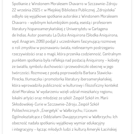
Spotkanie z Winstonem Moralesem Chavarro w Szczawnie-Zdroju
22 września 2025 r. w Miejskiej Bibliotece Publicznej „Zdrojoteka”
odbyło się wyjątkowe spotkanie autorskie z Winstonem Moralesem
Chavarro – wybitnym kolumbijskim poetą, eseistą i profesorem
literatury hispanoamerykańskiej z Uniwersytetu w Cartagena
de Indias. Autor poematu La Dulce Aniquirona (Słodka Aniquirona,
wyd. Anagram, 2019) podjął z uczestnikami fascynującą rozmowę
o roli zmysłów w poznawaniu świata, nielinearnym postrzeganiu
rzeczywistości oraz o magii, która przenika codzienność. Centralnym
punktem spotkania była refleksja nad postacią Aniquirony – kobiety
ze światła, symbolu duchowości i przewodniczki obecnej w jego
twórczości. Rozmowę z poetą poprowadziła Barbara Stawicka-
Pirecka, tłumaczka i promotorka literatury iberoamerykańskiej,
która wprowadziła publiczność w kulturowy i filozoficzny kontekst
dzieł Moralesa. W wydarzeniu wzięli udział mieszkańcy regionu,
lokalni artyści oraz młodzież ze szkół: Zespół Szkół im. Marii
Skłodowskiej-Curie w Szczawnie-Zdroju, Zespół Szkół
Politechnicznych „Energetyk” w Wałbrzychu, I Liceum
Ogólnokształcące z Oddziałami Dwujęzycznymi w Wałbrzychu. Ich
obecność nadała spotkaniu wyjątkowy wymiar edukacyjny
i integracyjny – łącząc młodych ludzi z kulturą Ameryki Łacińskiej