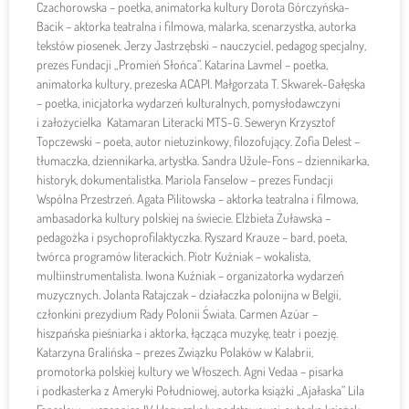
Czachorowska – poetka, animatorka kultury Dorota Górczyńska-
Bacik – aktorka teatralna i filmowa, malarka, scenarzystka, autorka
tekstów piosenek. Jerzy Jastrzębski – nauczyciel, pedagog specjalny,
prezes Fundacji „Promień Słońca”. Katarina Lavmel – poetka,
animatorka kultury, prezeska ACAPI. Małgorzata T. Skwarek-Gałęska
– poetka, inicjatorka wydarzeń kulturalnych, pomysłodawczyni
i założycielka Katamaran Literacki MTS-G. Seweryn Krzysztof
Topczewski – poeta, autor nietuzinkowy, filozofujący. Zofia Delest –
tłumaczka, dziennikarka, artystka. Sandra Užule-Fons – dziennikarka,
historyk, dokumentalistka. Mariola Fanselow – prezes Fundacji
Wspólna Przestrzeń. Agata Pilitowska – aktorka teatralna i filmowa,
ambasadorka kultury polskiej na świecie. Elżbieta Żuławska –
pedagożka i psychoprofilaktyczka. Ryszard Krauze – bard, poeta,
twórca programów literackich. Piotr Kuźniak – wokalista,
multiinstrumentalista. Iwona Kuźniak – organizatorka wydarzeń
muzycznych. Jolanta Ratajczak – działaczka polonijna w Belgii,
członkini prezydium Rady Polonii Świata. Carmen Azúar –
hiszpańska pieśniarka i aktorka, łącząca muzykę, teatr i poezję.
Katarzyna Gralińska – prezes Związku Polaków w Kalabrii,
promotorka polskiej kultury we Włoszech. Agni Vedaa – pisarka
i podkasterka z Ameryki Południowej, autorka książki „Ajałaska” Lila