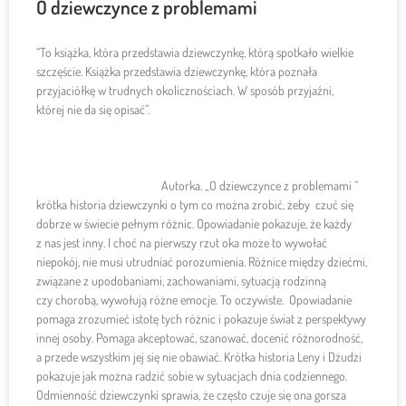
O dziewczynce z problemami
“To książka, która przedstawia dziewczynkę, którą spotkało wielkie
szczęście. Książka przedstawia dziewczynkę, która poznała
przyjaciółkę w trudnych okolicznościach. W sposób przyjaźni,
której nie da się opisać”.
Autorka. „O dziewczynce z problemami ”
krótka historia dziewczynki o tym co można zrobić, żeby czuć się
dobrze w świecie pełnym różnic. Opowiadanie pokazuje, że każdy
z nas jest inny. I choć na pierwszy rzut oka może to wywołać
niepokój, nie musi utrudniać porozumienia. Różnice między dziećmi,
związane z upodobaniami, zachowaniami, sytuacją rodzinną
czy chorobą, wywołują różne emocje. To oczywiste. Opowiadanie
pomaga zrozumieć istotę tych różnic i pokazuje świat z perspektywy
innej osoby. Pomaga akceptować, szanować, docenić różnorodność,
a przede wszystkim jej się nie obawiać. Krótka historia Leny i Dżudżi
pokazuje jak można radzić sobie w sytuacjach dnia codziennego.
Odmienność dziewczynki sprawia, że często czuje się ona gorsza