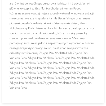
ale również do wspólnego celebrowania historii i tradycji. W roli
głównej wystąpili soliści: Monika Chodyna i Roman Kogut,
którzy na scenie w przejmujący sposób wykonali w nowej aranżacji
muzycznej wiersze Krzysztofa Kamila Baczyńskiego oraz znane
piosenki powstańcze takie jak m.in.: Warszawskie dzieci, Marsz
Mokotowa czy Mała Dziewczynka z AK. Tancerze baletu poprzez ruch
sceniczny nadali dynamiki widowisku, które muzyką, piosenką
i tańcem przeniosło widzów w realia okupowanej Warszawy
pomagając zrozumieć jedno z najważniejszych wydarzeń w historii
naszego kraju Wykonawcy: soliści, balet, chór, sekcja rytmiczna
orkiestry symfonicznej. Zdjęcia Pani Wioletta Peda Zdjęcia Pani
Wioletta Peda Zdjęcia Pani Wioletta Peda Zdjęcia Pani Wioletta Peda
Zdjęcia Pani Wioletta Peda Zdjęcia Pani Wioletta Peda Zdjęcia Pani
Wioletta Peda Zdjęcia Pani Wioletta Peda Zdjęcia Pani Wioletta Peda
Zdjęcia Pani Wioletta Peda Zdjęcia Pani Wioletta Peda Zdjęcia Pani
Wioletta Peda Zdjęcia Pani Wioletta Peda Zdjęcia Pani Wioletta Peda
Zdjęcia Pani Wioletta Peda Zdjęcia Pani Wioletta Peda Zdjęcia Pani
Wioletta Peda