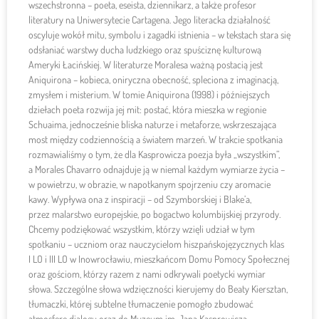
wszechstronna – poeta, eseista, dziennikarz, a także profesor
literatury na Uniwersytecie Cartagena. Jego literacka działalność
oscyluje wokół mitu, symbolu i zagadki istnienia – w tekstach stara się
odsłaniać warstwy ducha ludzkiego oraz spuściznę kulturową
Ameryki Łacińskiej. W literaturze Moralesa ważną postacią jest
Aniquirona – kobieca, oniryczna obecność, spleciona z imaginacją,
zmysłem i misterium. W tomie Aniquirona (1998) i późniejszych
dziełach poeta rozwija jej mit: postać, która mieszka w regionie
Schuaima, jednocześnie bliska naturze i metaforze, wskrzeszająca
most między codziennością a światem marzeń. W trakcie spotkania
rozmawialiśmy o tym, że dla Kasprowicza poezja była „wszystkim”,
a Morales Chavarro odnajduje ją w niemal każdym wymiarze życia –
w powietrzu, w obrazie, w napotkanym spojrzeniu czy aromacie
kawy. Wypływa ona z inspiracji – od Szymborskiej i Blake’a,
przez malarstwo europejskie, po bogactwo kolumbijskiej przyrody.
Chcemy podziękować wszystkim, którzy wzięli udział w tym
spotkaniu – uczniom oraz nauczycielom hiszpańskojęzycznych klas
I LO i III LO w Inowrocławiu, mieszkańcom Domu Pomocy Społecznej
oraz gościom, którzy razem z nami odkrywali poetycki wymiar
słowa. Szczególne słowa wdzięczności kierujemy do Beaty Kiersztan,
tłumaczki, której subtelne tłumaczenie pomogło zbudować
atmosferę dialogu oraz do Muzeum im. Jana Kasprowicza