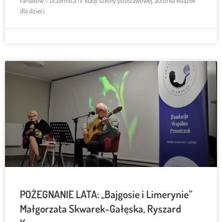
Fanselow – uczennica IV klasy szkoły podstawowej, autorka książek
dla dzieci.
POŻEGNANIE LATA: „Bajgosie i Limerynie”
Małgorzata Skwarek-Gałęska, Ryszard