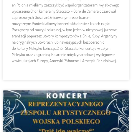
en Polonia mieliśmy zaszczyt być współorganizatorami wyjątkowego
wydarzenia.Chór kameralny Staccato – Coro de Cámara oczarował
zaproszonych Gości zróżnicowanym repertuarem
muzycznym.Poniedziałkowy koncert składał się z trzech części.
Począwszy od muzyki sakralnej, w tym jeden w nietypowej jazzowej
aranżacji poporzez utwory kompozytorów z Chile, Kuby, Argentyny
na oryginalnych utworach lub nawiązyjacych bezpośrednio
do kultury Meksyku kończąc.Chór Staccato koncertuje w całym
Meksyku oraz za granicą. Na arenie międzynarodowej występował
w wielu krajach Europy, Ameryki Północnej i Ameryki Południowej.