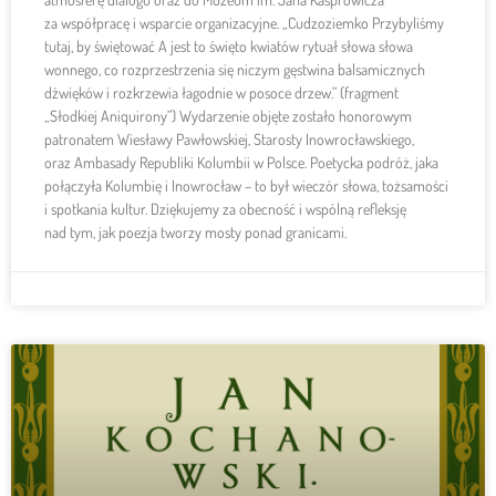
za współpracę i wsparcie organizacyjne. „Cudzoziemko Przybyliśmy
tutaj, by świętować A jest to święto kwiatów rytuał słowa słowa
wonnego, co rozprzestrzenia się niczym gęstwina balsamicznych
dźwięków i rozkrzewia łagodnie w posoce drzew.” (fragment
„Słodkiej Aniquirony”) Wydarzenie objęte zostało honorowym
patronatem Wiesławy Pawłowskiej, Starosty Inowrocławskiego,
oraz Ambasady Republiki Kolumbii w Polsce. Poetycka podróż, jaka
połączyła Kolumbię i Inowrocław – to był wieczór słowa, tożsamości
i spotkania kultur. Dziękujemy za obecność i wspólną refleksję
nad tym, jak poezja tworzy mosty ponad granicami.