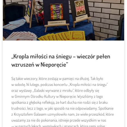
„Kropla miłości na śniegu – wieczór pełen
wzruszeń w Nieporęcie”
Są takie wieczory, które zostają w pamięci na dłużej. Tak było
w sobotę, 14 lutego, podczas koncertu „Kropla miłości na śniegu”
oraz wystawy „Galaski wyrwane z mroku”, które odbyły się
w Gminnym Ośrodku Kultury w Nieporęcie. Wyszliśmy z tego
spotkania z głęboką refleksją, że hart ducha nie rodzi się z braku
trudności, lecz z tego, w jaki sposób na nie odpowiadamy. Spotkanie
z Krzysztofem Galasem uzmysłowiło nam, że wiele przeszkód, które
uważamy za nie do pokonania, istnieje przede wszystkim w nas
— w naszych lękach, wymówkach i granicach, które sami sobie