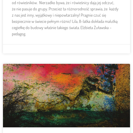
od rówieśników. Nierzadko bywa, że i rówieśnicy dają jej odczuć,
że nie pasuje do grupy. Przecież ta różnorodność sprawia, że każdy
z nas jest inny, wyjątkowy i niepowtarzalny! Pragnie czuć się
bezpiecznie w świecie pełnym różnic! Lila, 8-latka dokłada malutką
cegiełkę do budowy właśnie takiego świata. Elżbieta Żuławska –
pedagog.