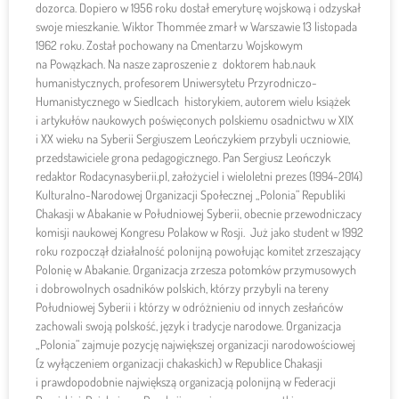
dozorca. Dopiero w 1956 roku dostał emeryturę wojskową i odzyskał
swoje mieszkanie. Wiktor Thommée zmarł w Warszawie 13 listopada
1962 roku. Został pochowany na Cmentarzu Wojskowym
na Powązkach. Na nasze zaproszenie z doktorem hab.nauk
humanistycznych, profesorem Uniwersytetu Przyrodniczo-
Humanistycznego w Siedlcach historykiem, autorem wielu książek
i artykułów naukowych poświęconych polskiemu osadnictwu w XIX
i XX wieku na Syberii Sergiuszem Leończykiem przybyli uczniowie,
przedstawiciele grona pedagogicznego. Pan Sergiusz Leończyk
redaktor Rodacynasyberii.pl, założyciel i wieloletni prezes (1994-2014)
Kulturalno-Narodowej Organizacji Społecznej „Polonia” Republiki
Chakasji w Abakanie w Południowej Syberii, obecnie przewodniczacy
komisji naukowej Kongresu Polakow w Rosji. Już jako student w 1992
roku rozpoczął działalność polonijną powołując komitet zrzeszający
Polonię w Abakanie. Organizacja zrzesza potomków przymusowych
i dobrowolnych osadników polskich, którzy przybyli na tereny
Południowej Syberii i którzy w odróżnieniu od innych zesłańców
zachowali swoją polskość, język i tradycje narodowe. Organizacja
„Polonia” zajmuje pozycję największej organizacji narodowościowej
(z wyłączeniem organizacji chakaskich) w Republice Chakasji
i prawdopodobnie największą organizacją polonijną w Federacji