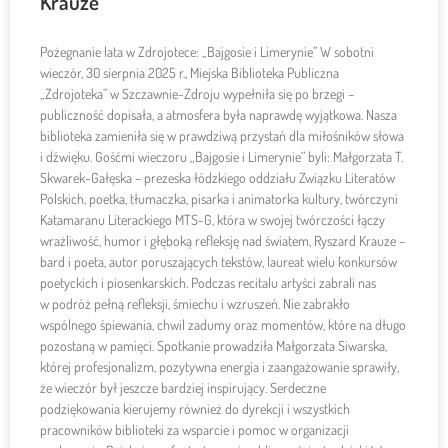
Krauze
Pożegnanie lata w Zdrojotece: „Bajgosie i Limerynie” W sobotni
wieczór, 30 sierpnia 2025 r., Miejska Biblioteka Publiczna
„Zdrojoteka” w Szczawnie-Zdroju wypełniła się po brzegi –
publiczność dopisała, a atmosfera była naprawdę wyjątkowa. Nasza
biblioteka zamieniła się w prawdziwą przystań dla miłośników słowa
i dźwięku. Gośćmi wieczoru „Bajgosie i Limerynie” byli: Małgorzata T.
Skwarek-Gałęska – prezeska łódzkiego oddziału Związku Literatów
Polskich, poetka, tłumaczka, pisarka i animatorka kultury, twórczyni
Katamaranu Literackiego MTS-G, która w swojej twórczości łączy
wrażliwość, humor i głęboką refleksję nad światem, Ryszard Krauze –
bard i poeta, autor poruszających tekstów, laureat wielu konkursów
poetyckich i piosenkarskich. Podczas recitalu artyści zabrali nas
w podróż pełną refleksji, śmiechu i wzruszeń. Nie zabrakło
wspólnego śpiewania, chwil zadumy oraz momentów, które na długo
pozostaną w pamięci. Spotkanie prowadziła Małgorzata Siwarska,
której profesjonalizm, pozytywna energia i zaangażowanie sprawiły,
że wieczór był jeszcze bardziej inspirujący. Serdeczne
podziękowania kierujemy również do dyrekcji i wszystkich
pracowników biblioteki za wsparcie i pomoc w organizacji