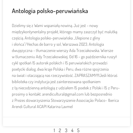
Antologia polsko-peruwiańska
Dzielimy się z Wami wspaniałą nowiną. Już jest – nowy
międzykontynentalny projekt, którego mamy zaszczyt być malutką
częścią. Antologia polsko-peruwiańska „Ulepione z gliny
i słońca”/Hechas de barro y sol, Warszawa 2023. Antologia
dwujęzyczna – tłumaczenie wierszy Ada Trzeciakowska. Wiersze
w tlumaczeniu Ady Trzeciakowskiej. Od 16 – go października ruszył
cykl spotkań 15 autorek polskich i 15 peruwiańskich prowadzi
poetycki dialog, dwa kraje Polska i Peru, dwa różne spojrzenia
na świat i otaczającą nas rzeczywistość. ZAPRASZAMY!!!Jeśli któraś
biblioteka czy instytucja jest zainteresowana spotkaniem
z tą niecodzienną antologią z udziałem 15 poetek z Polski i 15 z Peru-
prosimy o kontakt. arendicultural@gmail.com lub bezposrednio
z Prezes stowarzyszenia Stowarzyszenie Associação Polaco- Iberica
Arendi Cultural ACAPI Katarina Lavmel
1
2
3
4
5