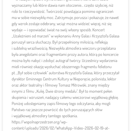
wyznaczamy lub które stawia nam otoczenie… często szybciej, niż
robi to rzeczywistość. Twórczość powstająca pomimo ograniczeń
ma w sobie niezwykłą moc. Zatrzymuje, porusza i pokazuje, że nawet
gdy wzrok zostaje odebrany, wciąż można widzieć więcej, niż się
wydaje — i opowiadać świat na swój własny sposób. Koncert
„Uzależnieni od marzeń” w wykonaniu Anny Galas i Krzysztofa Galasa
poruszył serca słuchaczy. Był przepełniony miłością, refleksją
i subtelną wrażliwością. Niezwykła atmosfera wieczoru przeplatana
była anegdotami oraz fragmentami prozy autora, którą po koncercie
można było nabyć i zdobyć autograf twórcy. Uczestnicy wydarzenia
mieli również okazję wysłuchać obszernego fragmentu felietonu
pt. „Był sobie człowiek” autorstwa Krzysztofa Galasa, który przeczytał
dyrektor Gminnego Centrum Kultury w Nieporęcie, polonista, lektor
oraz aktor teatralny i filmowy Tomasz Mitrowski, znany między
innymi z filmu „Kulej. Dwie strony medalu”. Był to moment pełen
skupienia i wzruszeń, nadający całemu wieczorowi wyjątkową głębię.
Poniżej udostępniamy zapis filmowy tego odczytania, aby mogli
Państwo raz jeszcze powrócić do tych poruszających słów
i wyjątkowej atmosfery tamtego spotkania.
https://wspolnaprzestrzen.org/wp-
content/uploads/2026/02/WhatsApp-Video-2026-02-19-at-