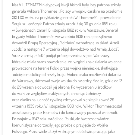
klas VII . TEMATEM nietypowej lekcji historii były losy patrona szkoły
generała Wiktora Thommeè „Polacy w wojsku carskim na przełomie
XIX I XX wieku na przykładzie generała W. Thommeé” – prowadzenie
Sergiusz Leończyk. Patron szkoły urodził się 30 grudnia 1881 roku
w Święcianach, zmarł 13 listopada 1962 roku w Warszawie. Generał
brygady Wiktor Thommée we wrześniu 1939 roku początkowo
dowodził Grupą Operacyjną „Piotrków”, wchodzącą w skład Armii
„Łódź”, a następnie 7 września objął dowództwo nad Armią „Łódź”.
Wraz z armią „Łódź” podjął próbę przebicia się do Warszawy,
która nie miała szans powodzenie ze względu na działania wojenne
prowadzone na terenie Polski przez wojska niemieckie, skutkujące
odcięciem stolicy od reszty kraju. Wobec braku możliwości dotarcia
do Warszawy, skierował swoje wojska do twierdzy Modlin, gdzie od 13
do 29 września dowodził jej obroną. Po wyczerpaniu środków
do walki ze względów praktycznych, chroniąc żołnierzy
oraz okoliczną ludność cywilną zdecydował się skapitulować 29
września 1939 roku. W listopadzie 1939 roku Wiktor Thommée został
aresztowany przez Niemców i do końca wojny pozostał w niewoli.
Po wojnie w 1947 roku wrócił do Polski, ale ówczesne władze
komunistyczne odrzuciły jego prośbę o przyjęcie do Wojska
Polskiego. Przez wiele lat żył w skrajnym ubóstwie, pracując jako