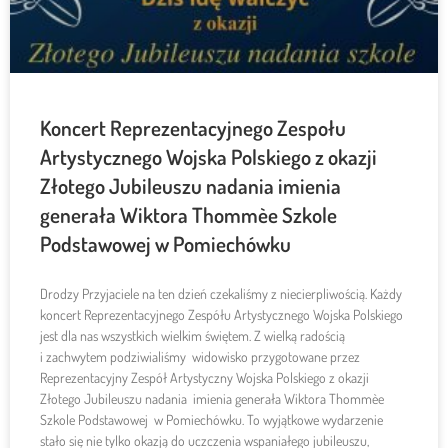
Koncert Reprezentacyjnego Zespołu
Artystycznego Wojska Polskiego z okazji
Złotego Jubileuszu nadania imienia
generała Wiktora Thommèe Szkole
Podstawowej w Pomiechówku
Drodzy Przyjaciele na ten dzień czekaliśmy z niecierpliwością. Każdy
koncert Reprezentacyjnego Zespółu Artystycznego Wojska Polskiego
jest dla nas wszystkich wielkim świętem. Z wielką radością
i zachwytem podziwialiśmy widowisko przygotowane przez
Reprezentacyjny Zespół Artystyczny Wojska Polskiego z okazji
Złotego Jubileuszu nadania imienia generała Wiktora Thommèe
Szkole Podstawowej w Pomiechówku. To wyjątkowe wydarzenie
stało się nie tylko okazją do uczczenia wspaniałego jubileuszu,