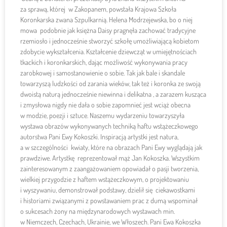
za sprawą, której w Zakopanem, powstała Krajowa Szkoła
Koronkarska zwana Szpulkarnią. Helena Modrzejewska, bo o niej
mowa podobnie jak księżna Daisy pragnęła zachować tradycyjne
rzemiosło i jednocześnie stworzyć szkołę umożliwiającą kobietom
zdobycie wykształcenia. Kształcenie dziewcząt w umiejętnościach
tkackich i koronkarskich, dając możliwość wykonywania pracy
zarobkowej i samostanowienie o sobie. Tak jak bale i skandale
towarzyszą ludzkości od zarania wieków, tak też i koronka ze swoją
dwoistą naturą jednocześnie niewinna i delikatna , a zarazem kusząca
i zmysłowa nigdy nie dała o sobie zapomnieć jest wciąż obecna
w modzie, poezji i sztuce. Naszemu wydarzeniu towarzyszyła
wystawa obrazów wykonywanych techniką haftu wstążeczkowego
autorstwa Pani Ewy Kokoszki. Inspiracją artystki jest natura,
a w szczególności kwiaty, które na obrazach Pani Ewy wyglądają jak
prawdziwe. Artystkę reprezentował mąż Jan Kokoszka. Wszystkim
zainteresowanym z zaangażowaniem opowiadał o pasji tworzenia,
wielkiej przygodzie z haftem wstążeczkowym, o projektowaniu
i wyszywaniu, demonstrował podstawy, dzielił się ciekawostkami
i historiami związanymi z powstawaniem prac z dumą wspominał
o sukcesach żony na międzynarodowych wystawach min.
w Niemczech, Czechach, Ukrainie, we Włoszech. Pani Ewa Kokoszka