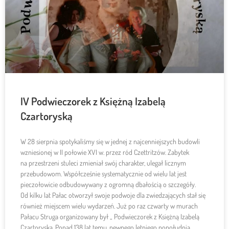
IV Podwieczorek z Księżną Izabelą
Czartoryską
W 28 sierpnia spotykaliśmy się w jednej z najcenniejszych budowli
wzniesionej w II połowie XVI w. przez ród Czettritzów. Zabytek
na przestrzeni stuleci zmieniał swój charakter, ulegał licznym
przebudowom. Współcześnie systematycznie od wielu lat jest
pieczołowicie odbudowywany z ogromną dbałością o szczegóły.
Od kilku lat Pałac otworzył swoje podwoje dla zwiedzających stał się
również miejscem wielu wydarzeń. Już po raz czwarty w murach
Pałacu Struga organizowany był „ Podwieczorek z Księżną Izabelą
Czartoryską. Ponad 138 lat temu, pewnego letniego popołudnia