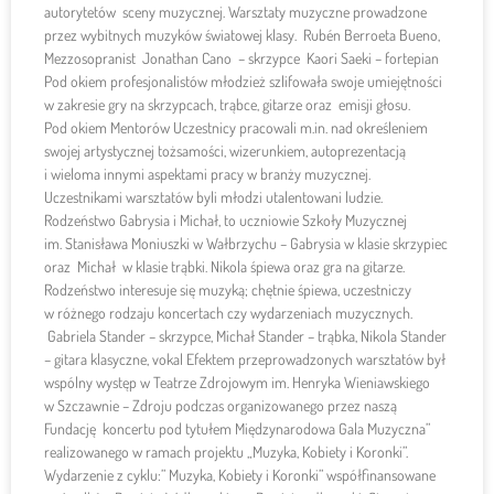
autorytetów sceny muzycznej. Warsztaty muzyczne prowadzone
przez wybitnych muzyków światowej klasy. Rubén Berroeta Bueno,
Mezzosopranist Jonathan Cano – skrzypce Kaori Saeki – fortepian
Pod okiem profesjonalistów młodzież szlifowała swoje umiejętności
w zakresie gry na skrzypcach, trąbce, gitarze oraz emisji głosu.
Pod okiem Mentorów Uczestnicy pracowali m.in. nad określeniem
swojej artystycznej tożsamości, wizerunkiem, autoprezentacją
i wieloma innymi aspektami pracy w branży muzycznej.
Uczestnikami warsztatów byli młodzi utalentowani ludzie.
Rodzeństwo Gabrysia i Michał, to uczniowie Szkoły Muzycznej
im. Stanisława Moniuszki w Wałbrzychu – Gabrysia w klasie skrzypiec
oraz Michał w klasie trąbki. Nikola śpiewa oraz gra na gitarze.
Rodzeństwo interesuje się muzyką; chętnie śpiewa, uczestniczy
w różnego rodzaju koncertach czy wydarzeniach muzycznych.
Gabriela Stander – skrzypce, Michał Stander – trąbka, Nikola Stander
– gitara klasyczne, vokal Efektem przeprowadzonych warsztatów był
wspólny występ w Teatrze Zdrojowym im. Henryka Wieniawskiego
w Szczawnie – Zdroju podczas organizowanego przez naszą
Fundację koncertu pod tytułem Międzynarodowa Gala Muzyczna”
realizowanego w ramach projektu „Muzyka, Kobiety i Koronki”.
Wydarzenie z cyklu:” Muzyka, Kobiety i Koronki” współfinansowane