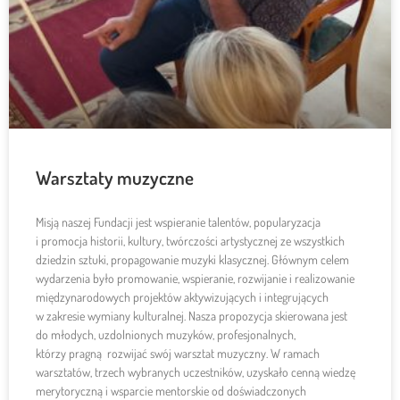
Warsztaty muzyczne
Misją naszej Fundacji jest wspieranie talentów, popularyzacja
i promocja historii, kultury, twórczości artystycznej ze wszystkich
dziedzin sztuki, propagowanie muzyki klasycznej. Głównym celem
wydarzenia było promowanie, wspieranie, rozwijanie i realizowanie
międzynarodowych projektów aktywizujących i integrujących
w zakresie wymiany kulturalnej. Nasza propozycja skierowana jest
do młodych, uzdolnionych muzyków, profesjonalnych,
którzy pragną rozwijać swój warsztat muzyczny. W ramach
warsztatów, trzech wybranych uczestników, uzyskało cenną wiedzę
merytoryczną i wsparcie mentorskie od doświadczonych