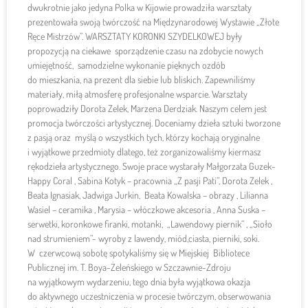
dwukrotnie jako jedyna Polka w Kijowie prowadziła warsztaty
prezentowała swoją twórczość na Międzynarodowej Wystawie „Złote
Ręce Mistrzów”. WARSZTATY KORONKI SZYDELKOWEJ były
propozycją na ciekawe sporządzenie czasu na zdobycie nowych
umiejętność, samodzielne wykonanie pięknych ozdób
do mieszkania, na prezent dla siebie lub bliskich. Zapewniliśmy
materiały, miłą atmosferę profesjonalne wsparcie. Warsztaty
poprowadziły Dorota Zelek, Marzena Derdziak. Naszym celem jest
promocja twórczości artystycznej. Doceniamy dzieła sztuki tworzone
z pasją oraz myślą o wszystkich tych, którzy kochają oryginalne
i wyjątkowe przedmioty dlatego, też zorganizowaliśmy kiermasz
rękodzieła artystycznego. Swoje prace wystarały Małgorzata Guzek-
Happy Coral , Sabina Kotyk – pracownia „Z pasji Pati”, Dorota Zelek ,
Beata Ignasiak, Jadwiga Jurkin, Beata Kowalska – obrazy , Lilianna
Wasiel – ceramika , Marysia – włóczkowe akcesoria , Anna Suska –
serwetki, koronkowe firanki, motanki, „Lawendowy piernik” , „Sioło
nad strumieniem”- wyroby z lawendy, miód,ciasta, pierniki, soki.
W czerwcową sobotę spotykaliśmy się w Miejskiej Bibliotece
Publicznej im. T. Boya-Żeleńskiego w Szczawnie-Zdroju
na wyjątkowym wydarzeniu, tego dnia była wyjątkowa okazja
do aktywnego uczestniczenia w procesie twórczym, obserwowania