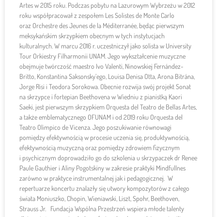
Artes w 2015 roku. Podczas pobytu na Lazurowym Wybrzeżu w 2012
roku współpracował z zespołem Les Solistes de Monte Carlo
oraz Orchestre des Jeunes de la Méditerranée, będąc pierwszym
meksykańskim skrzypkiem obecnym w tych instytucjach
kulturalnych. W marcu 2016 r. uczestniczył jako solista w University
Tour Orkiestry Filharmonii UNAM. Jego wykształcenie muzyczne
obejmuje twórczość maestro Ivo Valenti, Ninowskiej Fernández-
Britto, Konstantina Saksonsky’ego, Louisa Denisa Otta, Arona Bitrána,
Jorge Risi i Teodora Sorokowa. Obecnie rozwija swój projekt Sonat
na skrzypce i fortepian Beethovena w Wiedniu z pianistką Kaori
Saeki, jest pierwszym skrzypkiem Orquesta del Teatro de Bellas Artes,
a także emblematycznego OFUNAM i od 2019 roku Orquesta del
Teatro Olimpico de Vicenza. Jego poszukiwanie równowagi
pomiędzy efektywnością w procesie uczenia się, produktywnością,
efektywnością muzyczną oraz pomiędzy zdrowiem fizycznym
i psychicznym doprowadziło go do szkolenia u skrzypaczek dr Renee
Paule Gauthier i Aliny Pogotskiny w zakresie praktyki Mindfullnes
zarówno w praktyce instrumentalnej jak i pedagogicznej. W
repertuarze koncertu znalazły się utwory kompozytorów z całego
świata Moniuszko, Chopin, Wieniawski, Liszt, Spohr, Beethoven,
Strauss Jr. Fundacja Wspólna Przestrzeń wspiera młode talenty