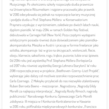
Muzycznego. Po ukończeniu szkoły rozpoczęła studia prawnicze
na Uniwersytecie Ritsumeikam i najpierw pracowała jako prawnik.
W 2010 zdecydowała się jednak na rozpoczęcie kariery muzycznej
i podjęła studia u Prof. Stephana Möllera w Konserwatorium
Praynera uzyskując z wyróżnieniem, zaledwie po dwóch latach nauki,
dyplom pianistki. W maju 2014, w ramach Golden Key Festival,
debiutowała w Carnegie Hall (New York). Poza częstymi występami
solistycznymi posiada również duże doświadczeniem jako pianistka-
akompaniatorka. Mieszka w Austrii i pracuję w formie freelancer jako
solistka, akompaniuje też w grze na skrzypcach, wiolonczeli, flecie,
oboju, klarnecie, saksofonie, rogu, trąbce, puzonie, tubie oraz śpiewie.
Od 2014 roku jest asystentką Prof. Stephana Möllera (fortepian),a
od 2017 roku również asystentką Georga Lehnera (baryton). W roku
2018 rozpoczęła pracę w projekcie „Beethoven-Czerny-Liszt Projekt“,
wybierając jako dalszy cel możliwie szerokie rozpowszechnienie prac
Carla Czernego. Z Meksyku przylecieli do nas niezwykle utalentowany
Ruben Berroeta Beeno – mezzospran , Nagrodzony „Nagrodą Gildy
Morelli za najlepszą interpretację”, „Nagrodą Rosity Rimoch, nagrodą
publiczności” Narodowego Konkursu Śpiewaczego Carlo Morelli
,zdobywca III miejsca w I Konkursie Kontratenorów w Hawanie
w 2015 roku, półfinalista międzynarodowych konkursów „Francisco