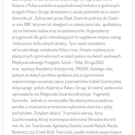
Księżna z Puław zawitała na popołudniowej herbatce w gościnnych
progach Pałacu Struga. Wrażeniami z wizyty podzieliła się w swoim
dzienniku pt. „Dyliżansem przez Śląsk. Dziennik podróży do Cieplic
w roku 1816”. Wzorem lat ubiegłych na zakończenie lata, spotkaliśmy
się na Festiwalu lodów oraz na podwieczorku. Organizatorzy
przygotowali dla gości odwiedzających to wyjątkowe miejsce, szereg
historyczno–kulturalnych atrakcji. Tym razem zaczęliśmy
od kuratorskiego zwiedzania Pałacu oraz finisażu wystawy prac
plastycznych zgromadzonych w salach pałacu na dwóch wystawach
Międzynarodowego Przeglądu Sztuki – Pałac Struga.2022
oraz wystawy Rezydencji Artystycznej „MADOA”. Każdego roku,
jednym ze stałych punktów spotkania jest przypomnienie
wspomnianego wcześniej zapisu z pamiętników Izabeli Czartoryskiej
dotyczącego pobytu Księżnej w Pałacu Struga. W nastrój wydarzenia
wprowadziła nas Małgorzata Siwarska odczytując fragmenty
Dziennika . Jednak, to nie wszystko. Na zakończenie prawdziwa
perełka, a mianowicie premierowe wykonanie utworów z płyty
pod tytułem „Dotykam deszcz”. Trzynaście wierszy Anny
Czachorowskiej, której wcześniejsze dokonania literackie docenili
min. Ks. Jan Twardowski, Agnieszka Osiecka, Leszek Mądzik, Maryla
Rodowicz, czy Ernest Bryll. Twórczość, poetki znalazła swoje miejsce