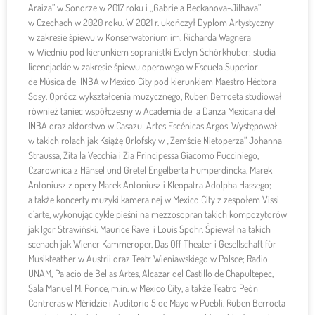
Araiza” w Sonorze w 2017 roku i „Gabriela Beckanova-Jilhava”
w Czechach w 2020 roku. W 2021 r. ukończył Dyplom Artystyczny
w zakresie śpiewu w Konserwatorium im. Richarda Wagnera
w Wiedniu pod kierunkiem sopranistki Evelyn Schörkhuber; studia
licencjackie w zakresie śpiewu operowego w Escuela Superior
de Música del INBA w Mexico City pod kierunkiem Maestro Héctora
Sosy. Oprócz wykształcenia muzycznego, Ruben Berroeta studiował
również taniec współczesny w Academia de la Danza Mexicana del
INBA oraz aktorstwo w Casazul Artes Escénicas Argos. Występował
w takich rolach jak Książę Orlofsky w „Zemście Nietoperza” Johanna
Straussa, Zita la Vecchia i Zia Principessa Giacomo Pucciniego,
Czarownica z Hänsel und Gretel Engelberta Humperdincka, Marek
Antoniusz z opery Marek Antoniusz i Kleopatra Adolpha Hassego;
a także koncerty muzyki kameralnej w Mexico City z zespołem Vissi
d’arte, wykonując cykle pieśni na mezzosopran takich kompozytorów
jak Igor Strawiński, Maurice Ravel i Louis Spohr. Śpiewał na takich
scenach jak Wiener Kammeroper, Das Off Theater i Gesellschaft für
Musikteather w Austrii oraz Teatr Wieniawskiego w Polsce; Radio
UNAM, Palacio de Bellas Artes, Alcazar del Castillo de Chapultepec,
Sala Manuel M. Ponce, m.in. w Mexico City, a także Teatro Peón
Contreras w Méridzie i Auditorio 5 de Mayo w Puebli. Ruben Berroeta