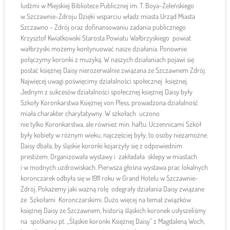
ludźmi w Miejskiej Bibliotece Publicznej im. T. Boya-Żeleńskiego
w Szczawnie-Zdroju Dzięki wsparciu władz miasta Urząd Miasta
Szczawno – Zdrój oraz dofinansowaniu zadania publicznego
Krzysztof Kwiatkowski Starosta Powiatu Wałbrzyskiego powiat
wałbrzyski możemy kontynuować nasze działania. Ponownie
połączymy koronki z muzyką. W naszych działaniach pojawi się
postać księżnej Daisy nierozerwalnie związana ze Szczawnem Zdrój.
Najwięcej uwagi poświęcimy działalności społecznej księżnej.
Jednym z sukcesów działalności społecznej księżnej Daisy były
Szkoły Koronkarstwa Księżnej von Pless, prowadzona działalność
miała charakter charytatywny. W szkołach uczono
nie tylko Koronkarstwa, ale również min. haftu. Uczennicami Szkół
były kobiety w różnym wieku, najczęściej były, to osoby niezamożne.
Daisy dbała, by śląskie koronki kojarzyły się z odpowiednim
prestiżem. Organizowała wystawy i zakładała sklepy w miastach
i w modnych uzdrowiskach. Pierwsza głośna wystawa prac lokalnych
koronczarek odbyła się w 1911 roku w Grand Hotelu w Szczawnie-
Zdrój. Pokażemy jaki ważną rolę odegrały działania Daisy związane
ze Szkołami Koronczarskimi. Dużo więcej na temat związków
księżnej Daisy ze Szczawnem, historią śląskich koronek usłyszeliśmy
na spotkaniu pt. „Śląskie koronki Księżnej Daisy” z Magdaleną Woch,