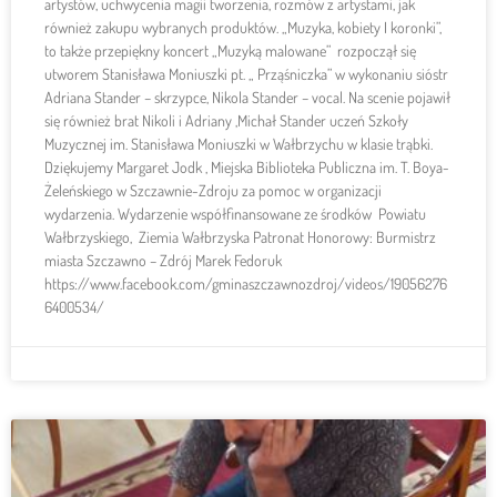
artystów, uchwycenia magii tworzenia, rozmów z artystami, jak
również zakupu wybranych produktów. „Muzyka, kobiety I koronki”,
to także przepiękny koncert „Muzyką malowane” rozpoczął się
utworem Stanisława Moniuszki pt. „ Prząśniczka” w wykonaniu sióstr
Adriana Stander – skrzypce, Nikola Stander – vocal. Na scenie pojawił
się również brat Nikoli i Adriany ,Michał Stander uczeń Szkoły
Muzycznej im. Stanisława Moniuszki w Wałbrzychu w klasie trąbki.
Dziękujemy Margaret Jodk , Miejska Biblioteka Publiczna im. T. Boya-
Żeleńskiego w Szczawnie-Zdroju za pomoc w organizacji
wydarzenia. Wydarzenie współfinansowane ze środków Powiatu
Wałbrzyskiego, Ziemia Wałbrzyska Patronat Honorowy: Burmistrz
miasta Szczawno – Zdrój Marek Fedoruk
https://www.facebook.com/gminaszczawnozdroj/videos/19056276
6400534/