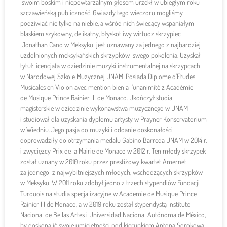
swoim boskim i niepowtarzalnym głosem urzekł w ubiegłym roku
szczawieńską publiczność. Gwiazdy tego wieczoru mogliśmy
podziwiać nie tylko na niebie, a wśród nich świecący wspaniałym
blaskiem szykowny, delikatny, błyskotliwy wirtuoz skrzypiec
Jonathan Cano w Meksyku jest uznawany za jednego z najbardziej
uzdolnionych meksykańskich skrzypków swego pokolenia. Uzyskał
tytuł licencjata w dziedzinie muzyki instrumentalnej na skrzypcach
w Narodowej Szkole Muzycznej UNAM. Posiada Diplome d’Etudes
Musicales en Violon avec mention bien a l’unanimité z Académie
de Musique Prince Rainier III de Monaco. Ukończył studia
magisterskie w dziedzinie wykonawstwa muzycznego w UNAM
i studiował dla uzyskania dyplomu artysty w Prayner Konservatorium
w Wiedniu. Jego pasja do muzyki i oddanie doskonałości
doprowadziły do otrzymania medalu Gabino Barreda UNAM w 2014 r.
i zwycięzcy Prix de la Mairie de Monaco w 2012 r. Ten młody skrzypek
został uznany w 2010 roku przez prestiżowy kwartet Amernet
za jednego z najwybitniejszych młodych, wschodzących skrzypków
w Meksyku. W 2011 roku zdobył jedno z trzech stypendiów Fundacji
Turquois na studia specjalizacyjne w Academie de Musique Prince
Rainier III de Monaco, a w 2019 roku został stypendystą Instituto
Nacional de Bellas Artes i Universidad Nacional Autónoma de México,
by doskonalić swoje umiejętności pod kierunkiem Antona Sorokowa,