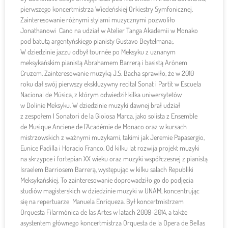
pierwszego koncertmistrza Wiedeńskiej Orkiestry Symfonicznej.
Zainteresowanie różnymi stylami muzycznymi pozwoliło
Jonathanowi Cano na udział w Atelier Tanga Akademii w Monako
pod batutą argentyńskiego pianisty Gustavo Beytelmana;.
W dziedzinie jazzu odbył tournée po Meksyku z uznanym
meksykańskim pianistą Abrahamem Barrerą i basistą Arónem
Cruzem. Zainteresowanie muzyką J.S. Bacha sprawiło, że w 2010
roku dał swój pierwszy ekskluzywny recital Sonat i Partit w Escuela
Nacional de Música, z którym odwiedził kilka uniwersytetów
w Dolinie Meksyku. W dziedzinie muzyki dawnej brał udział
z zespołem I Sonatori de la Gioiosa Marca, jako solista z Ensemble
de Musique Anciene de l’Académie de Monaco oraz w kursach
mistrzowskich z ważnymi muzykami, takimi jak Jeremie Papasergio,
Eunice Padilla i Horacio Franco. Od kilku lat rozwija projekt muzyki
na skrzypce i fortepian XX wieku oraz muzyki współczesnej z pianistą
Israelem Barriosem Barrerą, występując w kilku salach Republiki
Meksykańskiej. To zainteresowanie doprowadziło go do podjęcia
studiów magisterskich w dziedzinie muzyki w UNAM, koncentrując
się na repertuarze Manuela Enríqueza. Był koncertmistrzem
Orquesta Filarmónica de las Artes w latach 2009-2014, a także
asystentem głównego koncertmistrza Orquesta de la Opera de Bellas