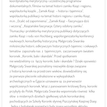
koordynatorką merytoryczną i uczestniczką programów
dokumentalnych, filmów na temat historii zamku Książ i regionu,
współautorką książki „ Zamek Książ – historia i tajemnice”,
współautorką publikacji na temat historii regionu i zamku Książ,
m.in. „Ocalić od zapomnienia”, „Zamek Książ – Fascynujące dziś
i wczoraj”, „Książańskie fascynacje. Cztery odsłony zamku”.
Tłumaczką i protektorką merytoryczną publikacji dotyczących
zamku Książ i rodu von Hochberg, współorganizatorką konferencji
naukowych, konsultantką historyczną. Małgorzata Siwarska
miłośniczka historii, odkrywczyni historycznych tajemnic i ciekawych
tematów zapoznała nas z tajemniczym, zaczarowanym światem
koronek. „Koronki, bale i skandale”. Przed spotkaniem
nie wiedzieliśmy co łączy koronki, bale i skandale ? Dzięki opowieści
Małgorzaty Siwarskiej poznaliśmy niezwykłe dzieje związane
z historią koronek na przestrzeni wieków, dowiedzieliśmy się,
że pierwsze plecionki odnalezione w wykopaliskach
archeologicznych w Egipcie uznawane są za pierwowzór
współczesnych koronek. Wraz z panowaniem królowej Bony, koronki
przybyły do Polski. Małgorzata Siwarska wspomniała również kilka
słów o misternych dziełach igiełkowej sztuki koronkarskiej
pochodzących ze Szkoły Koronki słynnej Pszczyńskiej Księżnej Diasy.
Jedną z bohaterek prezentacji była znana wszystkim aktorka