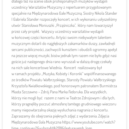
dlatego też na scenie obok profesjonalnych muzyków wystąpili
uczestnicy Warsztatów Muzyczny z repertuarem przygotowanym
specjalnie na Międzynarodowa Gale Muzyczną. Siostry Nikola Stander
I Gabriela Stander rozpoczęły koncert, w ich wykonaniu usłyszeliśmy
utwór Stanisława Moniuszki „Prząśniczka”, który nam towarzyszył
przez cały projekt. Wszyscy uczestnicy warsztatów wystąpili
w końcowej części koncertu. Artyści swoim niebywałym talentem
muzycznym dotarli do najgłębszych zakamarków duszy, zawładnęli
sercami publiczności, zachwycili kunsztem i obudzili ogromny apetyt
na jeszcze więcej muzyki, bisów jednak tym razem nie było gdyż nasi
goście już następnego dnia rano wyruszali w dalszą drogę czekały
na nich sale koncertowe Wiednia. Koncert realizowany był
w ramach projektu „Muzyka, Kobiety i Koronki” współfinansowanego
ze środków Powiatu Wałbrzyskiego, Starosty Powiatu Wałbrzyskiego
Krzysztofa Kwiatkowskiego, pod honorowym patronatem Burmistrza
Miasta Szczawno – Zdrój Pana Marka Fedoruka. Dla wszystkich,
którzy nie mogli być razem z nami w Teatrze Zdrojowym i dla tych,
którzy pragnęliby poczuć atmosferę tamtego grudniowego wieczoru
mamy niepowtarzalną okazję wysłuchania nagrania z koncertu.
Zapraszamy do obejrzenia pięknych zdjęć z wydarzenia. Zdjęcia
Międzynarodowa Gala Muzyczna https://www.youtube.com/watch?
time_continue=2&v=bszvbYA2fl8&feature=emb_logo