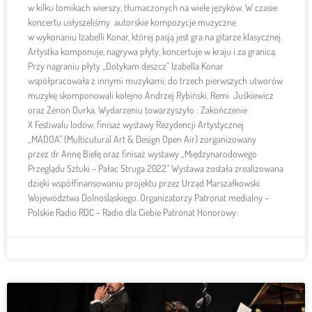
w kilku tomikach wierszy, tłumaczonych na wiele języków. W czasie
koncertu usłyszeliśmy autorskie kompozycje muzyczne
w wykonaniu Izabelli Konar, której pasją jest gra na gitarze klasycznej.
Artystka komponuje, nagrywa płyty, koncertuje w kraju i za granicą.
Przy nagraniu płyty „Dotykam deszcz” Izabella Konar
współpracowała z innymi muzykami, do trzech pierwszych utworów
muzykę skomponowali kolejno Andrzej Rybiński, Remi Juśkiewicz
oraz Zenon Durka. Wydarzeniu towarzyszyło : Zakończenie
X Festiwalu lodów, finisaż wystawy Rezydencji Artystycznej
„MADOA” (Multicutural Art & Design Open Air) zorganizowany
przez dr Annę Bielę oraz finisaż wystawy „Międzynarodowego
Przeglądu Sztuki – Pałac Struga 2022” Wystawa została zrealizowana
dzięki współfinansowaniu projektu przez Urząd Marszałkowski
Województwa Dolnośląskiego. Organizatorzy Patronat medialny –
Polskie Radio RDC – Radio dla Ciebie Patronat Honorowy: