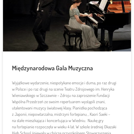
Międzynarodowa Gala Muzyczna
Wyjątkowe wydarzenie, niespotykane emocje i duma, po raz drugi
w Polsce i po raz drugi na scenie Teatru Zdrojowego im. Henryka
Wieniawskiego w Szczawnie – Zdroju na zaproszenie Fundacji
Wspólna Przestrzeń ze swoim repertuarem wystąpili znani,
utalentowani muzycy światowej klasy. Pianistka pochodząca
z Japonii, niepowtarzalna, mistrzyni fortepianu, , Kaori Saeki –
na stałe mieszkająca i koncertująca w Wiedniu. Naukę gry
na fortepianie rozpoczęła w wieku 4 lat. W szkole średniej Okazaki
High School śpiewała w chórze przyszkolnego Stowarzyszenia