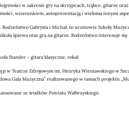
iejętności w zakresie gry na skrzypcach, trąbce, gitarze o
samości, wizerunkiem, autoprezentacją i wieloma innymi asp
e. Rodzeństwo Gabrysia i Michał, to uczniowie Szkoły Muzyc
 Nikola śpiewa oraz gra na gitarze. Rodzeństwo interesuje s
ola Stander – gitara klasyczne, vokal
ęp w Teatrze Zdrojowym im. Henryka Wieniawskiego w Szc
owa Gala Muzyczna” realizowanego w ramach projektu „Muz
inansowane ze środków Powiatu Wałbrzyskiego.