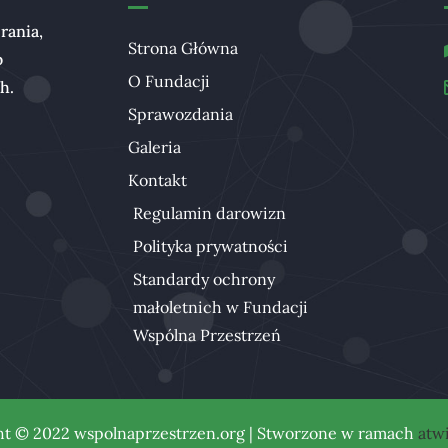
rania,
Strona Główna
b
O Fundacji
ch.
Sprawozdania
Galeria
Kontakt
Regulamin darowizn
Polityka prywatności
Standardy ochrony
małoletnich w Fundacji
Wspólna Przestrzeń
ht © 2022 wspolnaprzestrzen.org | Stworzone w ramach
atwi