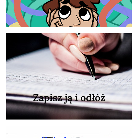
Zajmij się czymś
do tego później.
Napisz, co cię męczy i wróć
Zapisz ją i odłóż
Zapisz ją i odłóż