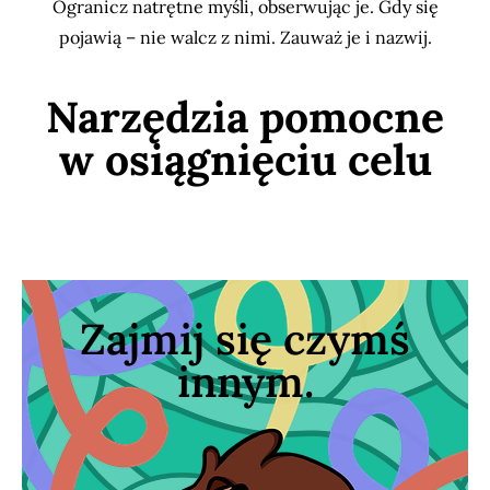
Ogranicz natrętne myśli, obserwując je. Gdy się
pojawią – nie walcz z nimi. Zauważ je i nazwij.
Narzędzia pomocne
w osiągnięciu celu
Zajmij się czymś
czynności, trudne myśli słabną.
innym.
Gdy skupisz się na ciekawej
innym.