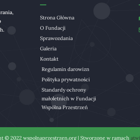
rania,
Strona Główna
b
O Fundacji
ch.
Sprawozdania
Galeria
Kontakt
Regulamin darowizn
Polityka prywatności
Standardy ochrony
małoletnich w Fundacji
Wspólna Przestrzeń
ht © 2022 wspolnaprzestrzen.org | Stworzone w ramach
atwi